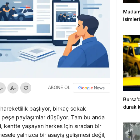
Mudany
isimler
ABONE OL
+
-
Bursa’d
durak 
hareketlilik başlıyor, birkaç sokak
ş peşe paylaşımlar düşüyor. Tam bu anda
, kentte yaşayan herkes için sıradan bir
esele yalnızca bir asayiş gelişmesi değil,