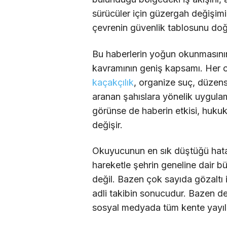
sürücüler için güzergah değişimin
çevrenin güvenlik tablosunu doğru
Bu haberlerin yoğun okunmasını
kavramının geniş kapsamı. Her 
kaçakçılık
, organize suç, düzensi
aranan şahıslara yönelik uygulama
görünse de haberin etkisi, huk
değişir.
Okuyucunun en sık düştüğü hata 
hareketle şehrin geneline dair 
değil. Bazen çok sayıda gözaltı 
adli takibin sonucudur. Bazen de s
sosyal medyada tüm kente yayılm