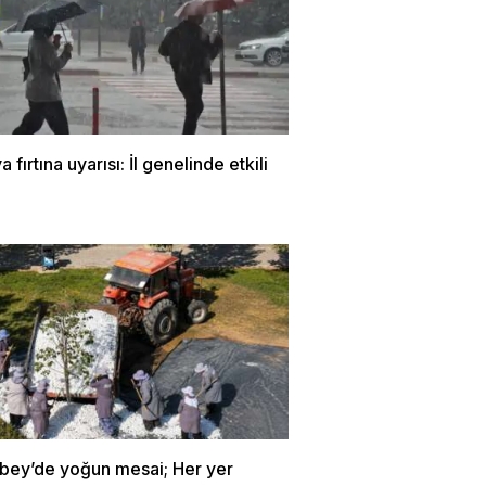
 fırtına uyarısı: İl genelinde etkili
bey’de yoğun mesai; Her yer