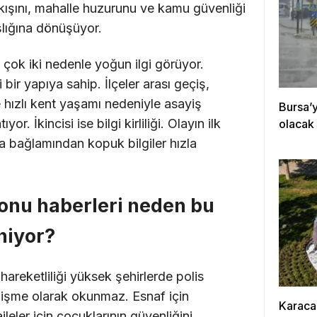
kışını, mahalle huzurunu ve kamu güvenliği
şlığına dönüşüyor.
çok iki nedenle yoğun ilgi görüyor.
 bir yapıya sahip. İlçeler arası geçiş,
 hızlı kent yaşamı nedeniyle asayiş
Bursa’ya
yor. İkincisi ise bilgi kirliliği. Olayın ilk
olacak
da bağlamından kopuk bilgiler hızla
onu haberleri neden bu
niyor?
hareketliliği yüksek şehirlerde polis
elişme olarak okunmaz. Esnaf için
Karaca
leler için çocuklarının güvenliğini,