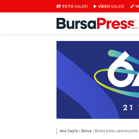
FOTO
GALERİ
VİDEO
GALERİ
Y
Ana Sayfa
›
Bursa
›
Bursa polis operasyonu 