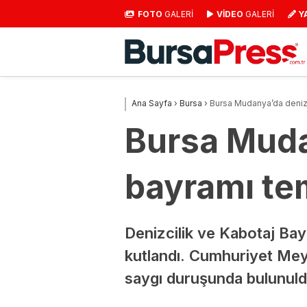
FOTO
GALERİ
VİDEO
GALERİ
Y
Ana Sayfa
›
Bursa
›
Bursa Mudanya’da denizc
Bursa Muda
bayramı te
Denizcilik ve Kabotaj Bayr
kutlandı. Cumhuriyet Mey
saygı duruşunda bulunuldu