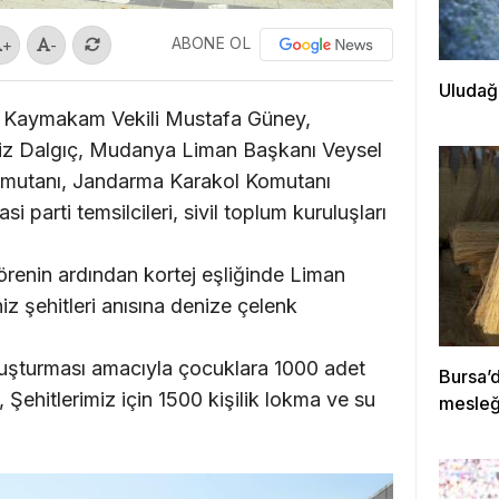
ABONE OL
+
-
Uludağ’
ı Kaymakam Vekili Mustafa Güney,
z Dalgıç, Mudanya Liman Başkanı Veysel
Komutanı, Jandarma Karakol Komutanı
i parti temsilcileri, sivil toplum kuruluşları
 törenin ardından kortej eşliğinde Liman
z şehitleri anısına denize çelenk
luşturması amacıyla çocuklara 1000 adet
Bursa’
ı, Şehitlerimiz için 1500 kişilik lokma ve su
mesleği