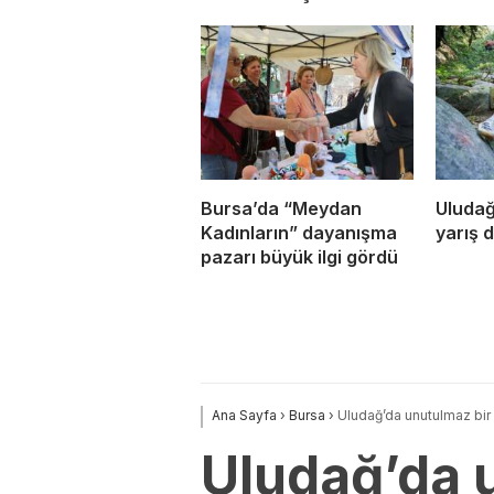
Bursa’da “Meydan
Uludağ
Kadınların” dayanışma
yarış 
pazarı büyük ilgi gördü
Ana Sayfa
›
Bursa
›
Uludağ’da unutulmaz bir 
Uludağ’da u