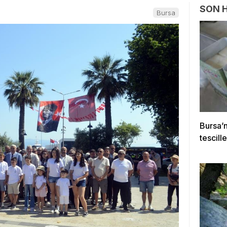
SON 
Bursa
Bursa’
tescille