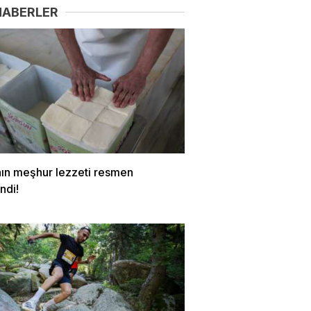
HABERLER
nın meşhur lezzeti resmen
ndi!