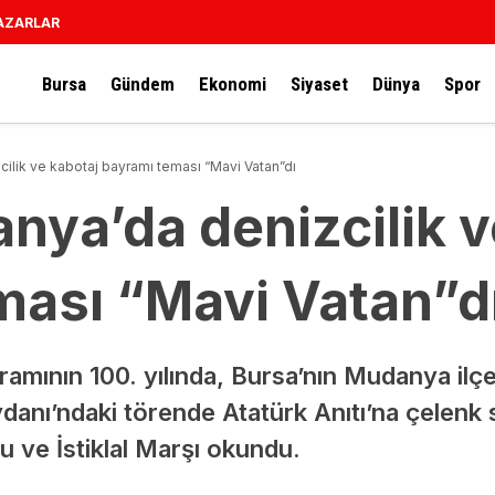
AZARLAR
Bursa
Gündem
Ekonomi
Siyaset
Dünya
Spor
ilik ve kabotaj bayramı teması “Mavi Vatan”dı
nya’da denizcilik v
ması “Mavi Vatan”d
amının 100. yılında, Bursa’nın Mudanya ilçesi
danı’ndaki törende Atatürk Anıtı’na çelenk
 ve İstiklal Marşı okundu.