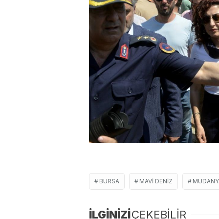
BURSA
MAVI DENIZ
MUDANY
İLGİNİZİ
ÇEKEBİLİR