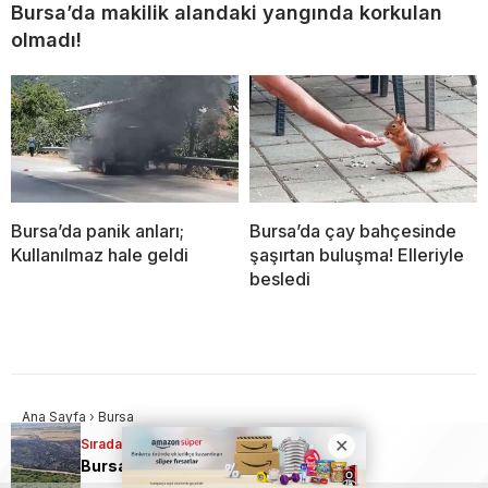
Bursa’da makilik alandaki yangında korkulan
olmadı!
Bursa’da panik anları;
Bursa’da çay bahçesinde
Kullanılmaz hale geldi
şaşırtan buluşma! Elleriyle
besledi
Ana Sayfa
›
Bursa
Sıradaki Haber
Sıradaki Haber
Bursa’da makilik
Bursa’da samanlık alevlere teslim oldu
Bursa’da makilik alandaki yangında korkulan olmadı!