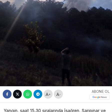
ABONE OL
+
-
Yangın, saat 15.30 sıralarında İsaören, Sarıpınar ve