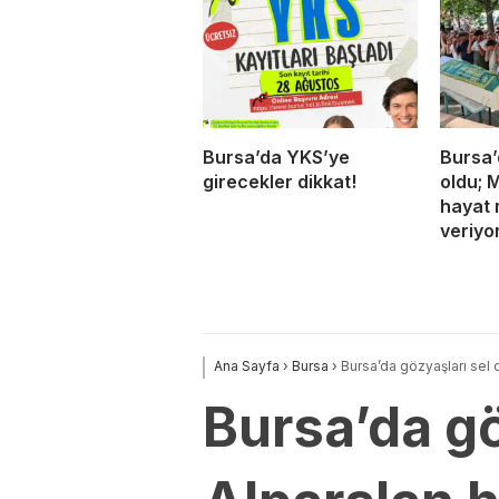
Bursa’da YKS’ye
Bursa’
girecekler dikkat!
oldu; 
hayat 
veriyo
Ana Sayfa
›
Bursa
›
Bursa’da gözyaşları sel 
Bursa’da gö