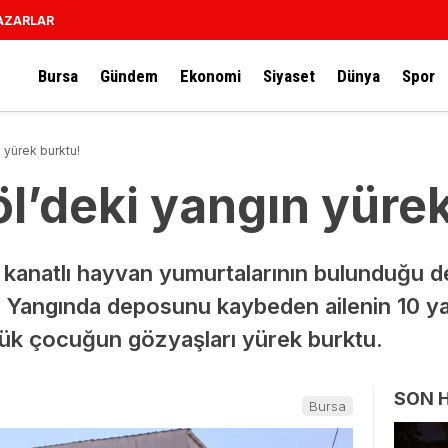
AZARLAR
Bursa
Gündem
Ekonomi
Siyaset
Dünya
Spor
 yürek burktu!
l’deki yangın yürek
e kanatlı hayvan yumurtalarının bulunduğu 
 Yangında deposunu kaybeden ailenin 10 yaş
çük çocuğun gözyaşları yürek burktu.
SON 
Bursa