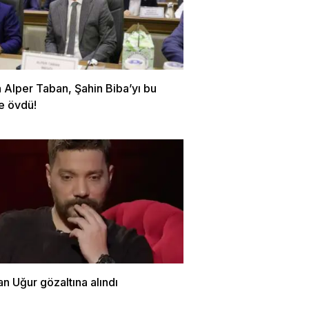
 Alper Taban, Şahin Biba’yı bu
e övdü!
n Uğur gözaltına alındı