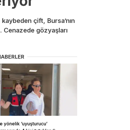
riyor
 kaybeden çift, Bursa’nın
di. Cenazede gözyaşları
HABERLER
e yönelik ‘uyuşturucu’