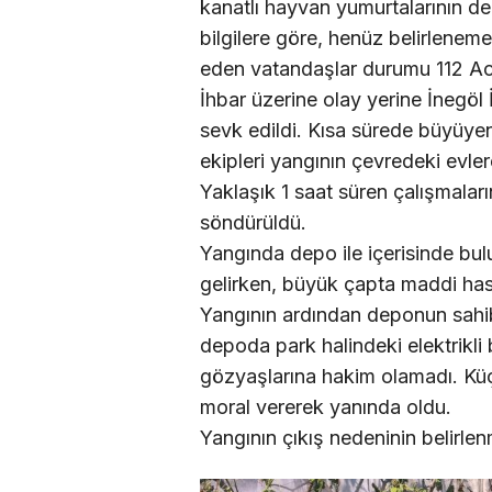
kanatlı hayvan yumurtalarının de
bilgilere göre, henüz belirlenem
eden vatandaşlar durumu 112 Acil
İhbar üzerine olay yerine İnegöl
sevk edildi. Kısa sürede büyüye
ekipleri yangının çevredeki evle
Yaklaşık 1 saat süren çalışmaları
söndürüldü.
Yangında depo ile içerisinde bu
gelirken, büyük çapta maddi ha
Yangının ardından deponun sahib
depoda park halindeki elektrikli
gözyaşlarına hakim olamadı. Küç
moral vererek yanında oldu.
Yangının çıkış nedeninin belirlen