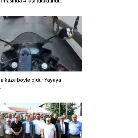
rmasında 4 kişi tutuklandı…
da kaza böyle oldu; Yayaya
…