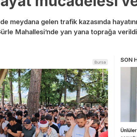
hayat mücadelesi ve
inde meydana gelen trafik kazasında hayatını
Gürle Mahallesi’nde yan yana toprağa veril
SON 
Bursa
Ünlüler