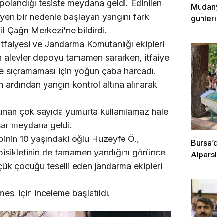
polandığı tesiste meydana geldi. Edinilen
Mudanya
eyen bir nedenle başlayan yangını fark
günleri
 Çağrı Merkezi’ne bildirdi.
 İtfaiyesi ve Jandarma Komutanlığı ekipleri
n alevler depoyu tamamen sararken, itfaiye
re sıçramaması için yoğun çaba harcadı.
n ardından yangın kontrol altına alınarak
lunan çok sayıda yumurta kullanılamaz hale
sar meydana geldi.
inin 10 yaşındaki oğlu Huzeyfe Ö.,
Bursa’d
 bisikletinin de tamamen yandığını görünce
Alpars
ük çocuğu teselli eden jandarma ekipleri
mesi için inceleme başlatıldı.