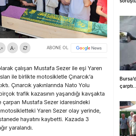
soruştu
ABONE OL
+
-
olarak çalışan Mustafa Sezer ile eşi Yaren
lan ile birlikte motosikletle Çınarcık’a
Bursa’
ıktı. Çınarcık yakınlarında Nato Yolu
çarptı
irçok trafik kazasının yaşandığı kavşakta
e çarpan Mustafa Sezer idaresindeki
motosikletteki Yaren Sezer olay yerinde,
astanede hayatını kaybetti. Kazada 3
ğır yaralandı.