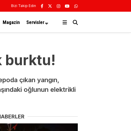
Bizi Takip Edin
Magazin
Servisler
 burktu!
depoda çıkan yangın,
ındaki oğlunun elektrikli
HABERLER