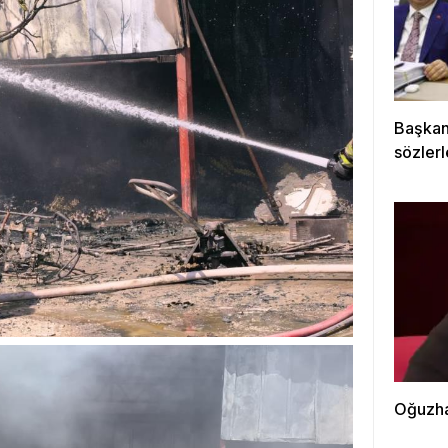
Başkan
sözlerl
Oğuzha