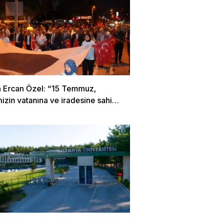
 Ercan Özel: “15 Temmuz,
mizin vatanına ve iradesine sahip
 destansı direniştir”