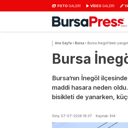
FOTO
GALERİ
VİDEO
GALERİ
Y
Ana Sayfa
›
Bursa
›
Bursa İnegöl’deki yangın
Bursa İnegö
Bursa’nın İnegöl ilçesind
maddi hasara neden oldu.
bisikleti de yanarken, kü
Giriş: 07-07-2026 16:37
Kaynak: İHA