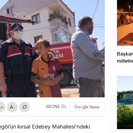
Başkan
milleti
çıktığı
ABONE OL
+
-
negöl’ün kırsal Edebey Mahallesi’ndeki