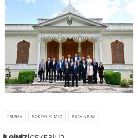
BURSA
OKTAY YILMAZ
ŞAHIN BIBA
İLGİNİZİ
ÇEKEBİLİR