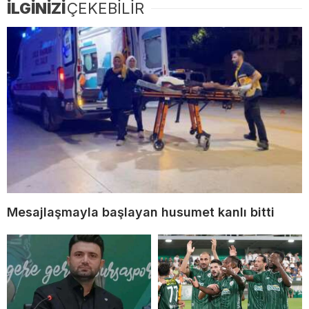
İLGİNİZİ
ÇEKEBİLİR
Mesajlaşmayla başlayan husumet kanlı bitti