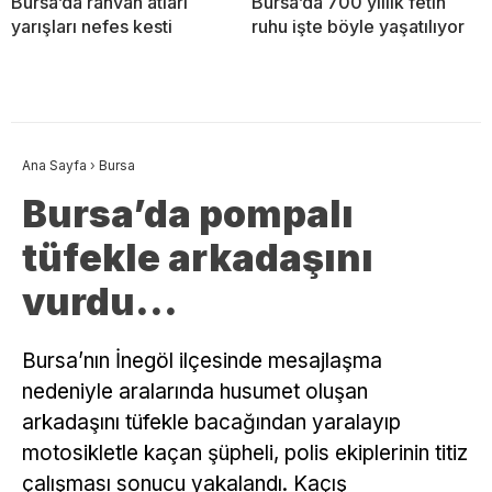
Bursa’da rahvan atları
Bursa’da 700 yıllık fetih
yarışları nefes kesti
ruhu işte böyle yaşatılıyor
Ana Sayfa
›
Bursa
Bursa’da pompalı
tüfekle arkadaşını
vurdu…
Bursa’nın İnegöl ilçesinde mesajlaşma
nedeniyle aralarında husumet oluşan
arkadaşını tüfekle bacağından yaralayıp
motosikletle kaçan şüpheli, polis ekiplerinin titiz
çalışması sonucu yakalandı. Kaçış