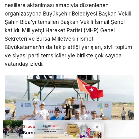
nesillere aktarılması amacıyla düzenlenen
organizasyona Büyükşehir Belediyesi Başkan Vekili
Şahin Biba’yı temsilen Başkan Vekili İsmail Şenol
katıldı. Milliyetçi Hareket Partisi (MHP) Genel
Sekreteri ve Bursa Milletvekili İsmet
Büyükataman’ın da takip ettiği yarışları, sivil toplum
ve siyasi parti temsilcileriyle birlikte çok sayıda
vatandaş izledi.
Sıradaki Haber
Sıradaki Haber
Bursa’da rahvan atları yarışları nefes kesti
Bursa’da 700 yıllık fetih ruhu işte böyle yaşatılıyor