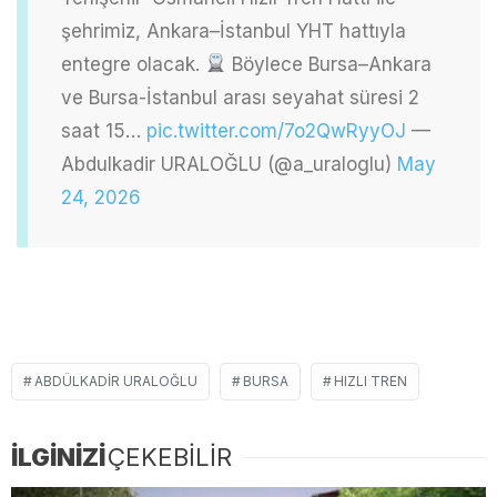
şehrimiz, Ankara–İstanbul YHT hattıyla
entegre olacak.
Böylece Bursa–Ankara
ve Bursa-İstanbul arası seyahat süresi 2
saat 15…
pic.twitter.com/7o2QwRyyOJ
—
Abdulkadir URALOĞLU (@a_uraloglu)
May
24, 2026
ABDÜLKADIR URALOĞLU
BURSA
HIZLI TREN
İLGİNİZİ
ÇEKEBİLİR