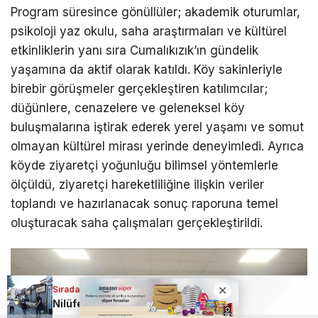
Program süresince gönüllüler; akademik oturumlar,
psikoloji yaz okulu, saha araştırmaları ve kültürel
etkinliklerin yanı sıra Cumalıkızık’ın gündelik
yaşamına da aktif olarak katıldı. Köy sakinleriyle
birebir görüşmeler gerçekleştiren katılımcılar;
düğünlere, cenazelere ve geleneksel köy
buluşmalarına iştirak ederek yerel yaşamı ve somut
olmayan kültürel mirası yerinde deneyimledi. Ayrıca
köyde ziyaretçi yoğunluğu bilimsel yöntemlerle
ölçüldü, ziyaretçi hareketliliğine ilişkin veriler
toplandı ve hazırlanacak sonuç raporuna temel
oluşturacak saha çalışmaları gerçekleştirildi.
Sıradaki Haber
Nilüfer’de kapsamlı bir denetim; Kaldırımlar temizlendi