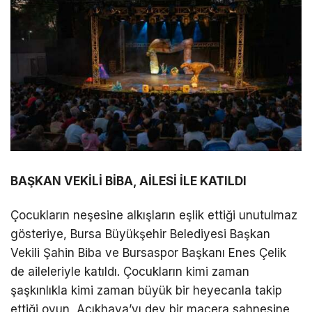
BAŞKAN VEKİLİ BİBA, AİLESİ İLE KATILDI
Çocukların neşesine alkışların eşlik ettiği unutulmaz
gösteriye, Bursa Büyükşehir Belediyesi Başkan
Vekili Şahin Biba ve Bursaspor Başkanı Enes Çelik
de aileleriyle katıldı. Çocukların kimi zaman
şaşkınlıkla kimi zaman büyük bir heyecanla takip
ettiği oyun, Açıkhava’yı dev bir macera sahnesine