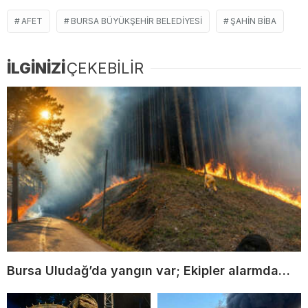
AFET
BURSA BÜYÜKŞEHIR BELEDIYESI
ŞAHIN BIBA
İLGİNİZİ
ÇEKEBİLİR
Bursa Uludağ’da yangın var; Ekipler alarmda…