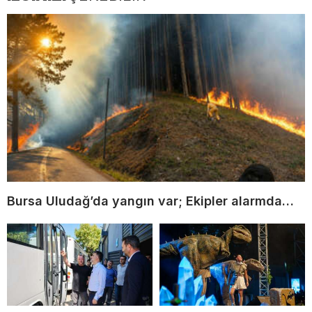
Bursa Uludağ’da yangın var; Ekipler alarmda…