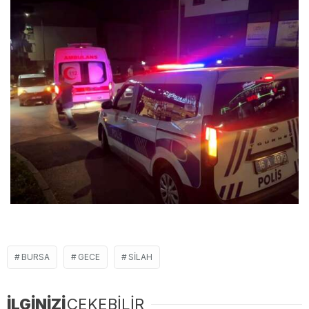
BURSA
GECE
SILAH
İLGİNİZİ
ÇEKEBİLİR