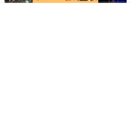
Kültürpark Açıkhava Tiyatrosu’nda sahnelenen
oyun, çocuklara hayal gücü ve macera dolu bir
dünyanın kapılarını açtı. Oyunda dinozorların
büyüleyici dünyası; gerçekçi dinozor kuklaları,
etkileyici sahne performansları ve renkli sahne
gösterileri eşliğinde çocukların beğenisine sunuldu.