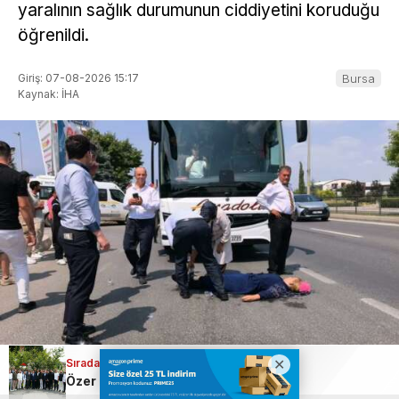
yaralının sağlık durumunun ciddiyetini koruduğu
öğrenildi.
Giriş: 07-08-2026 15:17
Bursa
Kaynak: İHA
ABONE OL
Sıradaki Haber
+
-
Özer Matlı; Kadınlar BTSO meclisi ve yönetiminde çok daha aktif rol almalı