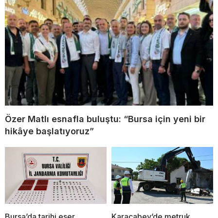
Özer Matlı esnafla buluştu: “Bursa için yeni bir
hikâye başlatıyoruz”
Bursa’da tarihi eser
Karacabey’de metruk