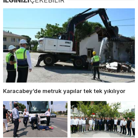
İLGİNİZİ
ÇEKEBİLİR
Karacabey’de metruk yapılar tek tek yıkılıyor