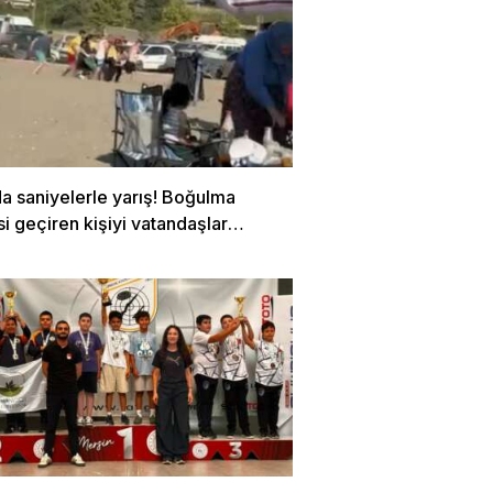
a saniyelerle yarış! Boğulma
si geçiren kişiyi vatandaşlar
dı…