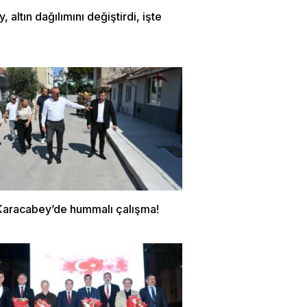
, altın dağılımını değiştirdi, işte
Karacabey’de hummalı çalışma!