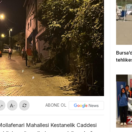
Bursa’d
tehlike
kurtar
ABONE OL
+
-
ollafenari Mahallesi Kestanelik Caddesi