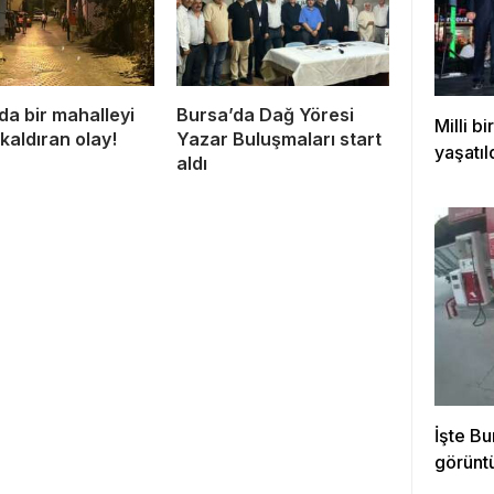
da bir mahalleyi
Bursa’da Dağ Yöresi
Milli b
kaldıran olay!
Yazar Buluşmaları start
yaşatıl
aldı
İşte Bu
görünt