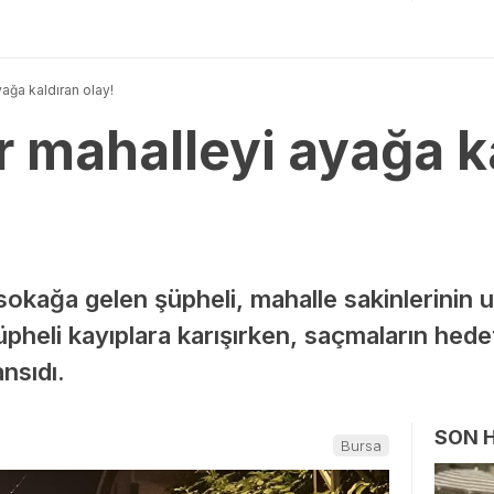
yağa kaldıran olay!
r mahalleyi ayağa k
sokağa gelen şüpheli, mahalle sakinlerinin u
üpheli kayıplara karışırken, saçmaların hedefi
nsıdı.
SON 
Bursa