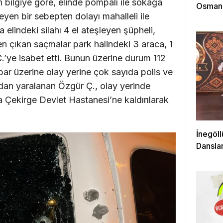
 bilgiye göre, elinde pompalı ile sokağa
Osmanga
eyen bir sebepten dolayı mahalleli ile
 elindeki silahı 4 el ateşleyen şüpheli,
ten çıkan saçmalar park halindeki 3 araca, 1
’ye isabet etti. Bunun üzerine durum 112
hbar üzerine olay yerine çok sayıda polis ve
ndan yaralanan Özgür Ç., olay yerinde
a Çekirge Devlet Hastanesi’ne kaldırılarak
İnegöll
Danslar