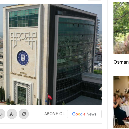
Osmanga
ABONE OL
+
-