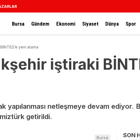
AZARLAR
Bursa
Gündem
Ekonomi
Siyaset
Dünya
Spor
i BİNTED’e yeni atama
şehir iştiraki BİNT
rak yapılanması netleşmeye devam ediyor.
iztürk getirildi.
SON 
Bursa