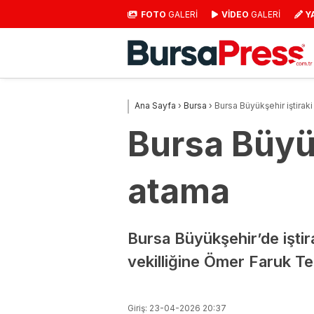
FOTO
GALERİ
VİDEO
GALERİ
Y
Ana Sayfa
›
Bursa
›
Bursa Büyükşehir iştirak
Bursa Büyük
atama
Bursa Büyükşehir’de işti
vekilliğine Ömer Faruk Tem
Giriş: 23-04-2026 20:37