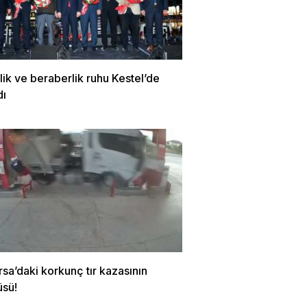
irlik ve beraberlik ruhu Kestel’de
dı
rsa’daki korkunç tır kazasının
üsü!