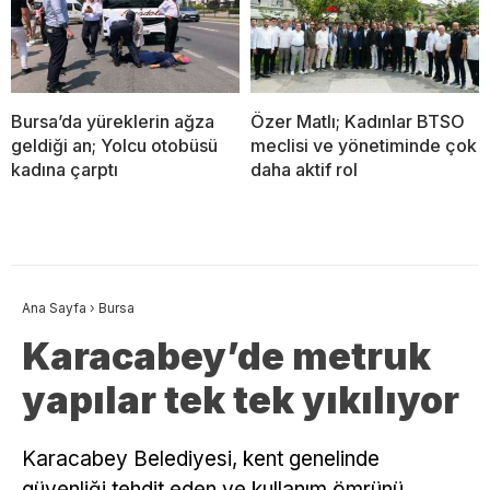
Bursa’da yüreklerin ağza
Özer Matlı; Kadınlar BTSO
geldiği an; Yolcu otobüsü
meclisi ve yönetiminde çok
kadına çarptı
daha aktif rol
Ana Sayfa
›
Bursa
Karacabey’de metruk
yapılar tek tek yıkılıyor
Karacabey Belediyesi, kent genelinde
güvenliği tehdit eden ve kullanım ömrünü