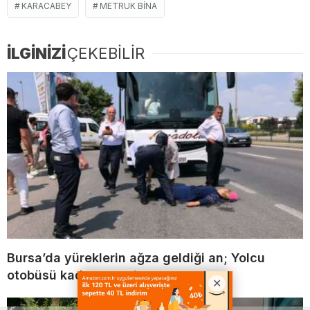
KARACABEY
METRUK BINA
İLGİNİZİ
ÇEKEBİLİR
Bursa’da yüreklerin ağza geldiği an; Yolcu
otobüsü kadına çarptı