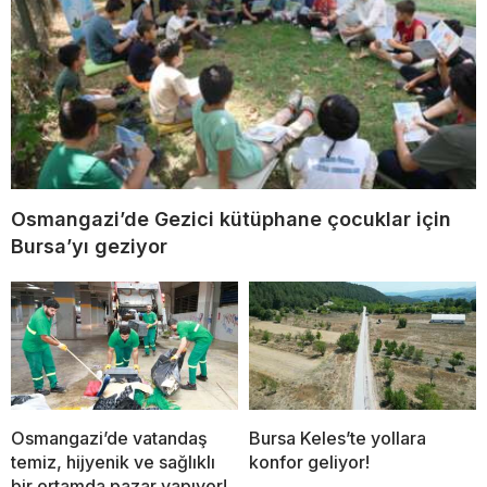
Osmangazi’de Gezici kütüphane çocuklar için
Bursa’yı geziyor
Osmangazi’de vatandaş
Bursa Keles’te yollara
temiz, hijyenik ve sağlıklı
konfor geliyor!
bir ortamda pazar yapıyor!