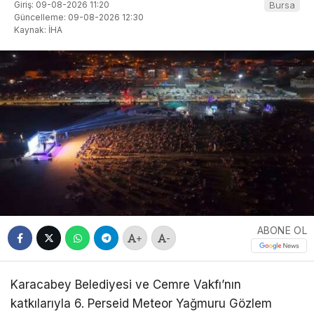
Giriş: 09-08-2026 11:20
Bursa
Güncelleme: 09-08-2026 12:30
Kaynak: İHA
ABONE OL
+
-
Karacabey Belediyesi ve Cemre Vakfı’nın
katkılarıyla 6. Perseid Meteor Yağmuru Gözlem