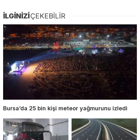
İLGİNİZİ
ÇEKEBİLİR
Bursa’da 25 bin kişi meteor yağmurunu izledi