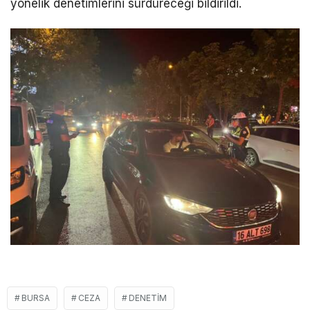
yönelik denetimlerini sürdüreceği bildirildi.
BURSA
CEZA
DENETIM