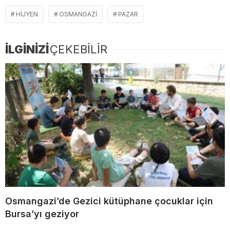
HIJYEN
OSMANGAZI
PAZAR
İLGİNİZİ
ÇEKEBİLİR
Osmangazi’de Gezici kütüphane çocuklar için
Bursa’yı geziyor