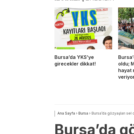
Bursa’da YKS’ye
Bursa’
girecekler dikkat!
oldu; 
hayat 
veriyo
Ana Sayfa
›
Bursa
›
Bursa’da gözyaşları sel 
Bursa’da gö