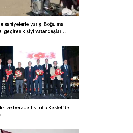
a saniyelerle yarış! Boğulma
si geçiren kişiyi vatandaşlar
dı…
irlik ve beraberlik ruhu Kestel’de
dı