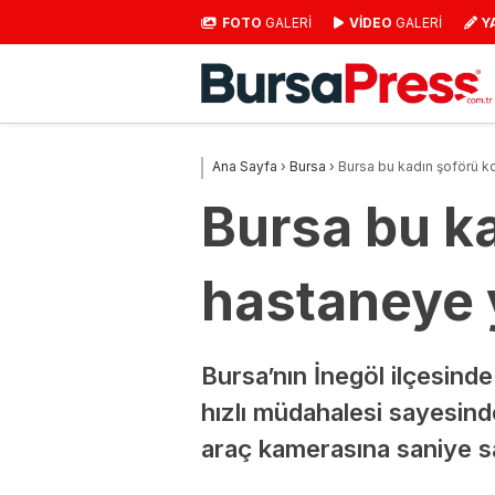
FOTO
GALERİ
VİDEO
GALERİ
Y
Ana Sayfa
›
Bursa
›
Bursa bu kadın şoförü k
Bursa bu k
hastaneye 
Bursa’nın İnegöl ilçesind
hızlı müdahalesi sayesind
araç kamerasına saniye s