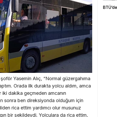
BTÜ’den
 şoför Yasemin Alıç, “Normal güzergahıma
 yaptım. Orada ilk durakta yolcu aldım, amca
Bir iki dakika geçmeden amcanın
dan sonra ben direksiyonda olduğum için
diden rica ettim yardımcı olur musunuz
 bir şekildeydi. Yolculara da rica ettim,