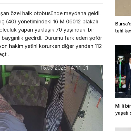
lışan özel halk otobüsünde meydana geldi.
lıç (40) yönetimindeki 16 M 06012 plakalı
Bursa’d
lculuk yapan yaklaşık 70 yaşındaki bir
tehlike
kurtar
 baygınlık geçirdi. Durumu fark eden şoför
yon hakimiyetini korurken diğer yandan 112
eçti.
Milli b
yaşatıl