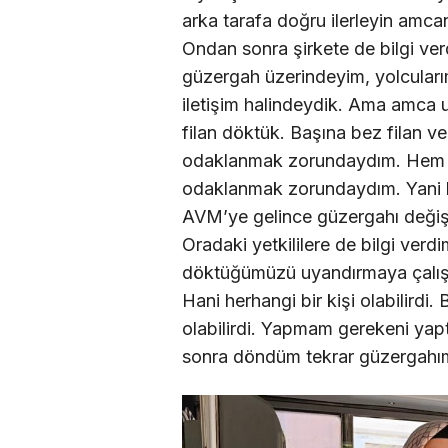
arka tarafa doğru ilerleyin amcan
Ondan sonra şirkete de bilgi ver
güzergah üzerindeyim, yolcularım
iletişim halindeydik. Ama amca 
filan döktük. Başına bez filan v
odaklanmak zorundaydım. Hem iç
odaklanmak zorundaydım. Yani b
AVM’ye gelince güzergahı değişt
Oradaki yetkililere de bilgi verd
döktüğümüzü uyandırmaya çalışt
Hani herhangi bir kişi olabilirdi.
olabilirdi. Yapmam gerekeni yap
sonra döndüm tekrar güzergahı