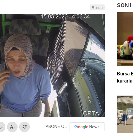
SON 
Bursa
Bursa B
kararla
ABONE OL
+
-