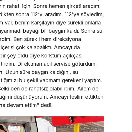
ın rahatı için. Sonra hemen şirketi aradım.
dikten sonra 112’yi aradım. 112’ye söyledim,
 var, benim karşılayın diye sürekli onlarla
uyanmadı bayağı bir baygın kaldı. Sonra su
erdim. Ben sürekli hem direksiyona
erisi çok kalabalıktı. Amcayı da
ir şey oldu diye korktum açıkçası.
irdim. Direktman acil servise götürdüm.
im. Uzun süre baygın kaldığını, su
ığımızı bu şekil yapmam gerekeni yaptım.
 Belki ben de rahatsız olabilirdim. Ailem de
tığımı düşünüyorum. Amcayı teslim ettikten
ma devam ettim” dedi.