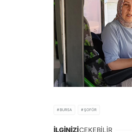
BURSA
ŞOFÖR
İLGİNİZİ
ÇEKEBİLİR