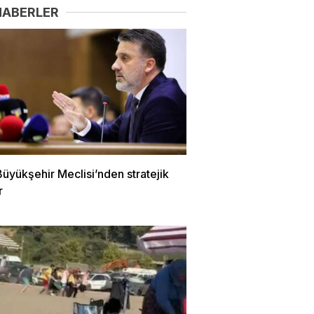
HABERLER
üyükşehir Meclisi’nden stratejik
r