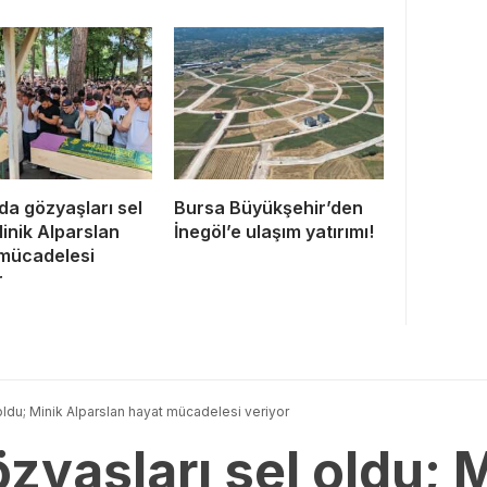
da gözyaşları sel
Bursa Büyükşehir’den
Minik Alparslan
İnegöl’e ulaşım yatırımı!
mücadelesi
r
oldu; Minik Alparslan hayat mücadelesi veriyor
zyaşları sel oldu; 