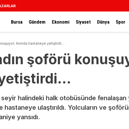
AZARLAR
Bursa
Gündem
Ekonomi
Siyaset
Dünya
Spor
onuşuyor; Anında hastaneye yetiştirdi…
adın şoförü konuşu
yetiştirdi…
e seyir halindeki halk otobüsünde fenalaşan 
e hastaneye ulaştırıldı. Yolcuların ve şofö
aniye yansıdı.