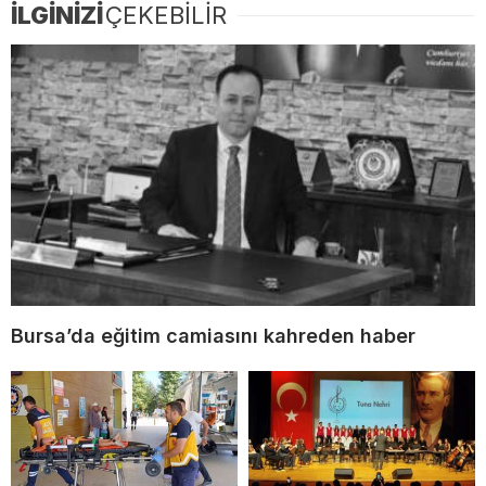
İLGİNİZİ
ÇEKEBİLİR
Bursa’da eğitim camiasını kahreden haber