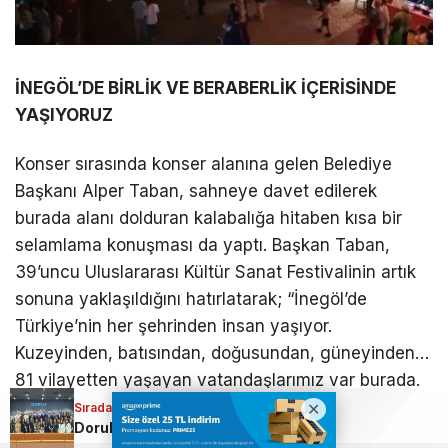
İNEGÖL’DE BİRLİK VE BERABERLİK İÇERİSİNDE
YAŞIYORUZ
Konser sırasında konser alanına gelen Belediye
Başkanı Alper Taban, sahneye davet edilerek
burada alanı dolduran kalabalığa hitaben kısa bir
selamlama konuşması da yaptı. Başkan Taban,
39’uncu Uluslararası Kültür Sanat Festivalinin artık
sonuna yaklaşıldığını hatırlatarak; “İnegöl’de
Türkiye’nin her şehrinden insan yaşıyor.
Kuzeyinden, batısından, doğusundan, güneyinden…
81 vilayetten yaşayan vatandaşlarımız var burada.
Birlik ve beraberlik içerisinde yaşıyoruz. Rabbim bu
Sıradaki Haber
Sıradaki Haber
Doruk Sağlık Grubu’nun gurur günü
İnegöl’de bu festival kolay kolay unutulmayacak; Coşku tavan yaptı!
birlik beraberliğimizi her zaman daim etsin. Bizler