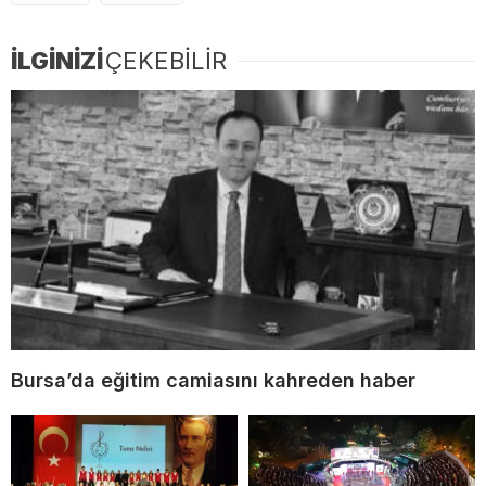
İLGİNİZİ
ÇEKEBİLİR
Bursa’da eğitim camiasını kahreden haber