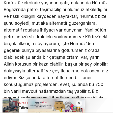
Körfez ülkelerinde yaşanan çatışmaların da Hürmüz
Boğazı’nda petrol taşımacılığını olumsuz etkilediğini
ve riskli kıldığını kaydeden Bayraktar, “Hürmüz bize
şunu söyledi; mutlaka alternatif güzergahlara,
alternatif rotalara ihtiyacı var dünyanın. Yani bütün
petrolünüzü siz, Irak için söylüyorum ve Körfez’deki
birçok ülke için söylüyorum, işte Hürmüz’den
geçerek dünya piyasalarına götürürseniz orada
olabilecek şu anda bir çatışma ortamı var, yarın
Allah korusun bir kaza olabilir, başka bir şey olabilir;
dolayısıyla alternatif ve çeşitlendirme çok önem arz
ediyor. Biz şu anda alternatiflerden bir tanesi,
konuştuğumuz projelerden, evet, şu anda bu 750
bin varili mevcut hatlarımızdan taşıyabiliriz. Biz
mevcut hatlarımızdan 1,5 milyon varil taşıyabiliriz
Sıradaki Haber
aslında ve diyoruz ki bunu miktarını da artırabiliriz,
Edirne’de traktörün altında kalan çift hayatını kaybetti
yani 2-2,5 milyon varillere çıkabiliriz ve boru hattını