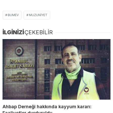
BUMEV
MUZUNIYET
İLGİNİZİ
ÇEKEBİLİR
Ahbap Derneği hakkında kayyum kararı:
Faaliyetler durduruldu