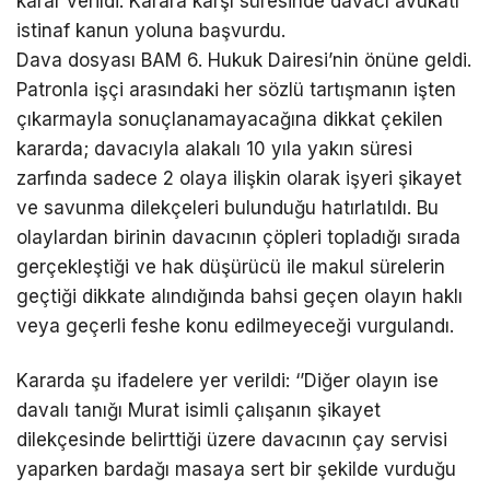
karar verildi. Karara karşı süresinde davacı avukatı
istinaf kanun yoluna başvurdu.
Dava dosyası BAM 6. Hukuk Dairesi’nin önüne geldi.
Patronla işçi arasındaki her sözlü tartışmanın işten
çıkarmayla sonuçlanamayacağına dikkat çekilen
kararda; davacıyla alakalı 10 yıla yakın süresi
zarfında sadece 2 olaya ilişkin olarak işyeri şikayet
ve savunma dilekçeleri bulunduğu hatırlatıldı. Bu
olaylardan birinin davacının çöpleri topladığı sırada
gerçekleştiği ve hak düşürücü ile makul sürelerin
geçtiği dikkate alındığında bahsi geçen olayın haklı
veya geçerli feshe konu edilmeyeceği vurgulandı.
Kararda şu ifadelere yer verildi: ‘’Diğer olayın ise
davalı tanığı Murat isimli çalışanın şikayet
dilekçesinde belirttiği üzere davacının çay servisi
yaparken bardağı masaya sert bir şekilde vurduğu