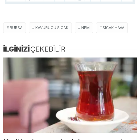
BURSA
KAVURUCU SICAK
NEM
SICAK HAVA
İLGİNİZİ
ÇEKEBİLİR