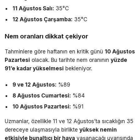
11 Ağustos Salı:
35°C
12 Ağustos Çarşamba:
35°C
Nem oranları dikkat çekiyor
Tahminlere göre haftanın en kritik günü
10 Ağustos
Pazartesi
olacak. Bu tarihte nem oranının
yüzde
91’e kadar yükselmesi
bekleniyor.
9 ve 12 Ağustos:
%89
8 Ağustos Cumartesi:
%84
10 Ağustos Pazartesi:
%91
Uzmanlar, özellikle 11 ve 12 Ağustos’ta sıcaklığın 35
dereceye ulaşmasıyla birlikte
yüksek nemin
etkisiyle bunaltıcı bir hava
yaşanacağı uyarısında