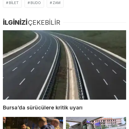
BILET
BUDO
ZAM
İLGİNİZİ
ÇEKEBİLİR
Bursa’da sürücülere kritik uyarı