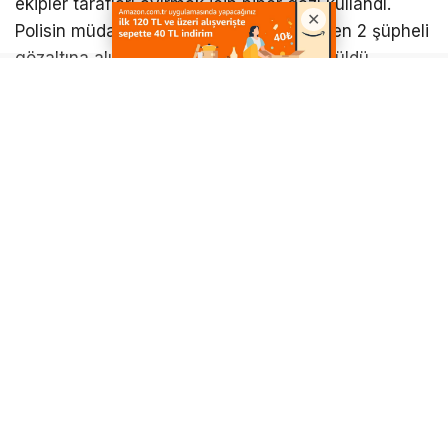
ekipler tarafları ayırmak için biber gazı kullandı.
Polisin müdahalesiyle etkisiz hale getirilen 2 şüpheli
gözaltına alınarak polis merkezine götürüldü.
Öte yandan Arapşükrü Sokağı’nda son bir hafta
içerisinde 3 ayrı olay yaşanması dikkat çekti.
Sokağın kısa süre içerisinde art arda yaşanan
olaylarla gündeme gelmesi, çevrede bulunan
vatandaşların da dikkatini çekti.