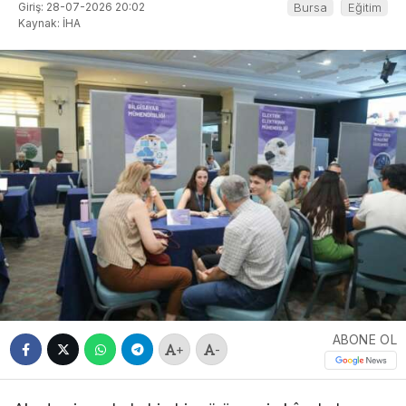
Giriş: 28-07-2026 20:02
Bursa
Eğitim
Kaynak: İHA
ABONE OL
+
-