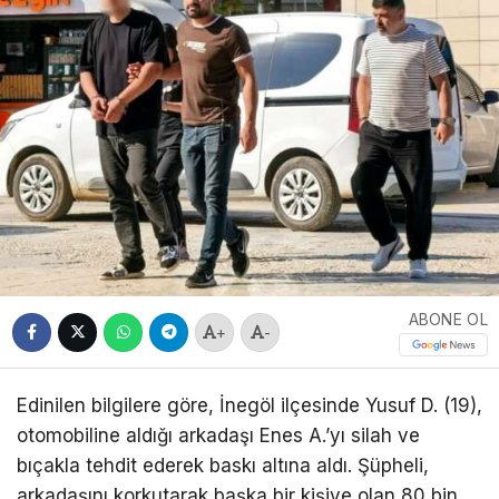
ABONE OL
+
-
Edinilen bilgilere göre, İnegöl ilçesinde Yusuf D. (19),
otomobiline aldığı arkadaşı Enes A.’yı silah ve
bıçakla tehdit ederek baskı altına aldı. Şüpheli,
arkadaşını korkutarak başka bir kişiye olan 80 bin