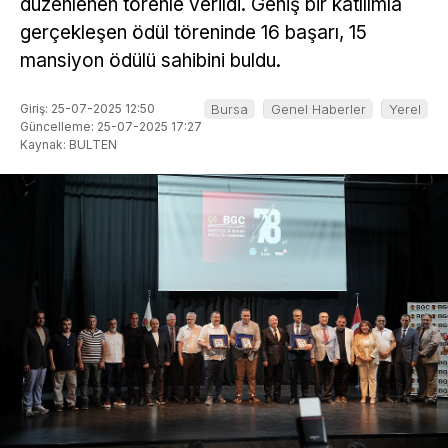
düzenlenen törenle verildi. Geniş bir katılımla
gerçekleşen ödül töreninde 16 başarı, 15
mansiyon ödülü sahibini buldu.
Giriş: 25-07-2025 12:50
Bursa
Genel Haberler
Yerel
Güncelleme: 25-07-2025 17:27
Kaynak: BULTEN