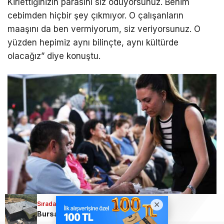
Kirlettiğinizin parasını siz ödüyorsunuz. Benim
cebimden hiçbir şey çıkmıyor. O çalışanların
maaşını da ben vermiyorum, siz veriyorsunuz. O
yüzden hepimiz aynı bilinçte, aynı kültürde
olacağız” diye konuştu.
Sıradaki Haber
Bursa’da bu depo 10 mahalleye kesintisiz ve sağlıklı içme suyu sağlayacak!