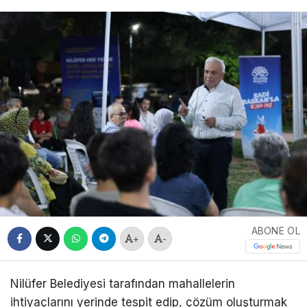
ABONE OL
+
-
Nilüfer Belediyesi tarafından mahallelerin
ihtiyaçlarını yerinde tespit edip, çözüm oluşturmak