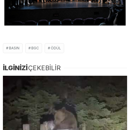
BASIN
BGC
ÖDÜL
İLGİNİZİ
ÇEKEBİLİR