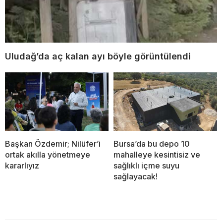
Uludağ’da aç kalan ayı böyle görüntülendi
Başkan Özdemir; Nilüfer’i
Bursa’da bu depo 10
ortak akılla yönetmeye
mahalleye kesintisiz ve
kararlıyız
sağlıklı içme suyu
sağlayacak!