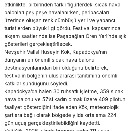
etkinlikte, birbirinden farklı figürlerdeki sıcak hava
balonları peş peşe havalanırken, peribacaları
üzerinde oluşan renk cümbüşü yerli ve yabancı
turistlerden büyük ilgi gördü. Festival kapsamında
akşam saatlerinde ise Paşabağları Ören Yeri’nde ışık
gösterileri gerçekleştirilecek.
Nevşehir Valisi Hüseyin Kök, Kapadokya’nın
dünyanın en önemli sıcak hava balonu
destinasyonlarından biri olduğunu belirterek,
festivalin bölgenin uluslararası tanıtımına önemli
katkılar sunduğunu söyledi.
Kapadokya’da halen 30 ruhsatlı işletme, 359 sıcak
hava balonu ve 57’si kadın olmak üzere 409 pilotun
faaliyet gösterdiğini ifade eden Kök, meteorolojik
şartlara bağlı olarak bölgede yılda ortalama 224
gün uçuş gerçekleştirilebildiğini kaydetti.
Vali Kök, 2026 yılında bugüne kadar 111 uçuş