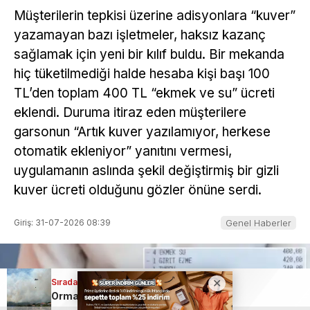
Müşterilerin tepkisi üzerine adisyonlara “kuver”
yazamayan bazı işletmeler, haksız kazanç
sağlamak için yeni bir kılıf buldu. Bir mekanda
hiç tüketilmediği halde hesaba kişi başı 100
TL’den toplam 400 TL “ekmek ve su” ücreti
eklendi. Duruma itiraz eden müşterilere
garsonun “Artık kuver yazılamıyor, herkese
otomatik ekleniyor” yanıtını vermesi,
uygulamanın aslında şekil değiştirmiş bir gizli
kuver ücreti olduğunu gözler önüne serdi.
Giriş: 31-07-2026 08:39
Genel Haberler
Sıradaki Haber
Sıradaki Haber
Orman yangınlarında kritik mücadele sürüyor
Konut mağdurlarına Yargıtay’dan emsal nitelikte karar!