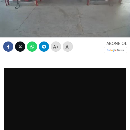
ABONE OL
+
-