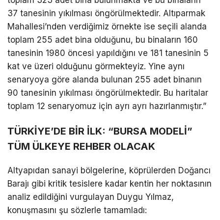
toplam 323 adet bina bulunmakta ve bu binaların
37 tanesinin yıkılması öngörülmektedir. Altıparmak
Mahallesi’nden verdiğimiz örnekte ise seçili alanda
toplam 255 adet bina olduğunu, bu binaların 160
tanesinin 1980 öncesi yapıldığını ve 181 tanesinin 5
kat ve üzeri olduğunu görmekteyiz. Yine aynı
senaryoya göre alanda bulunan 255 adet binanın
90 tanesinin yıkılması öngörülmektedir. Bu haritalar
toplam 12 senaryomuz için ayrı ayrı hazırlanmıştır.”
​TÜRKİYE’DE BİR İLK: “BURSA MODELİ”
TÜM ÜLKEYE REHBER OLACAK
​Altyapıdan sanayi bölgelerine, köprülerden Doğancı
Barajı gibi kritik tesislere kadar kentin her noktasının
analiz edildiğini vurgulayan Duygu Yılmaz,
konuşmasını şu sözlerle tamamladı: