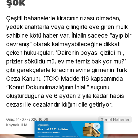
şok
Çeşitli bahanelerle kiracının rızası olmadan,
yedek anahtarla veya çilingirle eve giren mülk
sahibine kötü haber var. İhlalin sadece “ayıp bir
davranış” olarak kalmayabileceğine dikkat
çeken hukukçular, ‘Dairenin boyası çizildi mi,
prizler söküldü mü, evime temiz bakıyor mu?’
gibi gerekçelerle kiracının evine girmenin Türk
Ceza Kanunu (TCK) Madde 116 kapsamında
“Konut Dokunulmazlığının İhlali” suçunu
oluşturduğuna ve 6 aydan 2 yıla kadar hapis
cezası ile cezalandırıldığını dile getiriyor.
Giriş: 14-07-2026 10:09
Genel Haberler
Kaynak: İHA