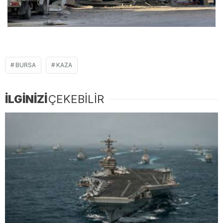
BURSA
KAZA
İLGİNİZİ
ÇEKEBİLİR