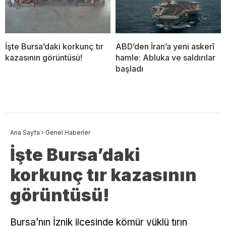
İşte Bursa’daki korkunç tır
ABD’den İran’a yeni askerî
kazasının görüntüsü!
hamle: Abluka ve saldırılar
başladı
Ana Sayfa
›
Genel Haberler
İşte Bursa’daki
korkunç tır kazasının
görüntüsü!
Bursa’nın İznik ilçesinde kömür yüklü tırın