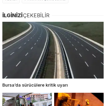
İLGİNİZİ
ÇEKEBİLİR
Bursa’da sürücülere kritik uyarı