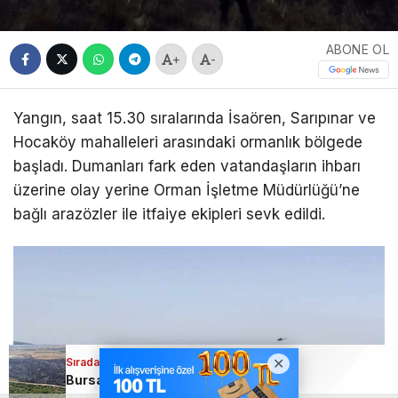
ABONE OL
+
-
Yangın, saat 15.30 sıralarında İsaören, Sarıpınar ve
Hocaköy mahalleleri arasındaki ormanlık bölgede
başladı. Dumanları fark eden vatandaşların ihbarı
üzerine olay yerine Orman İşletme Müdürlüğü’ne
bağlı arazözler ile itfaiye ekipleri sevk edildi.
Sıradaki Haber
Sıradaki Haber
Bursa’da samanlık alevlere teslim oldu
Bursa’da makilik alandaki yangında korkulan olmadı!