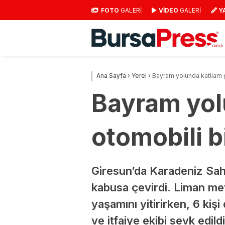
FOTO
GALERİ
VİDEO
GALERİ
Y
Ana Sayfa
›
Yerel
›
Bayram yolunda katliam gi
Bayram yolu
otomobili b
Giresun’da Karadeniz Sahi
kabusa çevirdi. Liman mevki
yaşamını yitirirken, 6 kiş
ve itfaiye ekibi sevk edildi