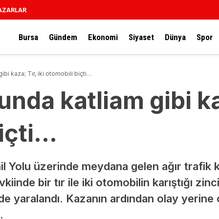
AZARLAR
Bursa
Gündem
Ekonomi
Siyaset
Dünya
Spor
bi kaza; Tır, iki otomobili biçti…
nda katliam gibi kaz
içti…
l Yolu üzerinde meydana gelen ağır trafik 
inde bir tır ile iki otomobilin karıştığı zin
i de yaralandı. Kazanın ardından olay yerine 
.