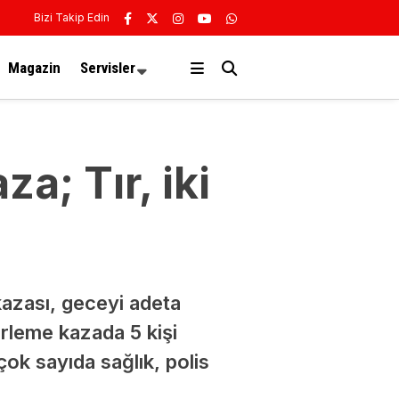
Bizi Takip Edin
Magazin
Servisler
a; Tır, iki
kazası, geceyi adeta
cirleme kazada 5 kişi
çok sayıda sağlık, polis