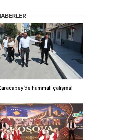
HABERLER
Karacabey’de hummalı çalışma!