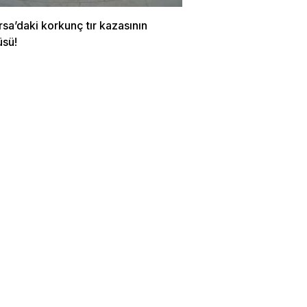
rsa’daki korkunç tır kazasının
üsü!