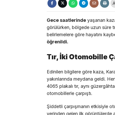
Gece saatlerinde
yaşanan kazad
görülürken, bölgede uzun süre tra
belirlemelere göre hayatını kay
öğrenildi.
Tır, İki Otomobille Ç
Edinilen bilgilere göre kaza, Ka
yakınlarında meydana geldi. He
4065 plakalı tır, aynı güzergâht
otomobillerle çarpıştı.
Şiddetli çarpışmanın etkisiyle ot
yerinden gelen ilk görüntülerde