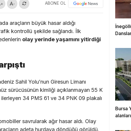
ABONE OL
+
-
a araçların büyük hasar aldığı
İnegöll
fik kontrollü şekilde sağlandı. İlk
Danslar
bedenlerin
olay yerinde yaşamını yitirdiği
arpıştı
radeniz Sahil Yolu’nun Giresun Limanı
nüz sürücüsünün kimliği açıklanmayan 55 K
a ilerleyen 34 PMS 61 ve 34 PNK 09 plakalı
Bursa 
alanla
omobiller savrularak ağır hasar aldı. Olay
 araçların adeta hurdaya döndüğü görüldü.