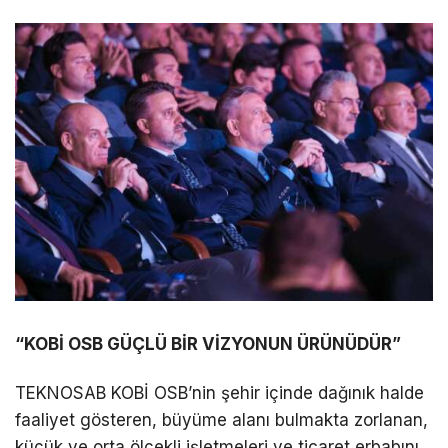
“KOBİ OSB GÜÇLÜ BİR VİZYONUN ÜRÜNÜDÜR”
TEKNOSAB KOBİ OSB’nin şehir içinde dağınık halde
faaliyet gösteren, büyüme alanı bulmakta zorlanan,
küçük ve orta ölçekli işletmeleri ve ticaret erbabını