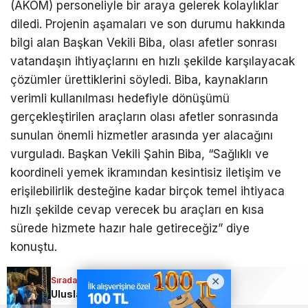
(AKOM) personeliyle bir araya gelerek kolaylıklar
diledi. Projenin aşamaları ve son durumu hakkında
bilgi alan Başkan Vekili Biba, olası afetler sonrası
vatandaşın ihtiyaçlarını en hızlı şekilde karşılayacak
çözümler ürettiklerini söyledi. Biba, kaynakların
verimli kullanılması hedefiyle dönüşümü
gerçekleştirilen araçların olası afetler sonrasında
sunulan önemli hizmetler arasında yer alacağını
vurguladı. Başkan Vekili Şahin Biba, “Sağlıklı ve
koordineli yemek ikramından kesintisiz iletişim ve
erişilebilirlik desteğine kadar birçok temel ihtiyaca
hızlı şekilde cevap verecek bu araçları en kısa
sürede hizmete hazır hale getireceğiz” diye
konuştu.
Sıradaki Haber
Sıradaki Haber
Bursa Büyükşehir’den olası afetlere hazırlık; Şahin Biba, araçları inceledi
Uluslararası Bursa Festivali’nde bu kez çocuklar eğlendi!