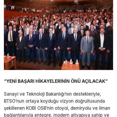
“YENİ BAŞARI HİKAYELERİNİN ÖNÜ AÇILACAK”
Sanayi ve Teknoloji Bakanlığı’nın destekleriyle,
BTSO’nun ortaya koyduğu vizyon doğrultusunda
şekillenen KOBİ OSB’nin otoyol, demiryolu ve liman
bağlantılarıyla entegre, modern altyapıya sahip ve