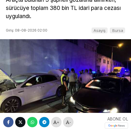
sürücüye toplam 380 bin TL idari para cezası
uygulandı.
Giriş: 08-08-2026 02:00
Asayiş
Bursa
ABONE OL
+
-