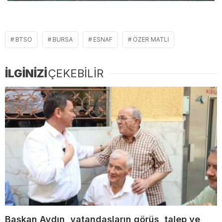
BTSO
BURSA
ESNAF
ÖZER MATLI
İLGİNİZİ
ÇEKEBİLİR
Başkan Aydın, vatandaşların görüş, talep ve