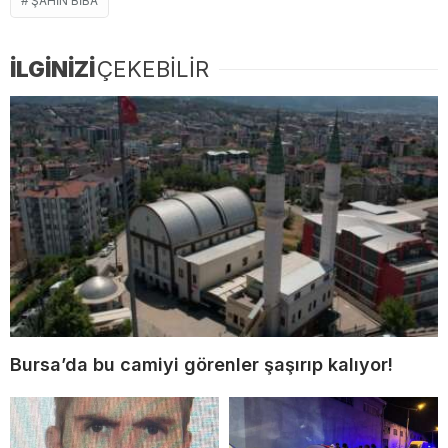
ŞAHIN BIBA
İLGİNİZİ
ÇEKEBİLİR
Bursa’da bu camiyi görenler şaşırıp kalıyor!