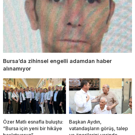
Bursa’da zihinsel engelli adamdan haber
alınamıyor
Özer Matlı esnafla buluştu:
Başkan Aydın,
“Bursa için yeni bir hikâye
vatandaşların görüş, talep
başlatıyoruz”
ve önerilerini yerinde