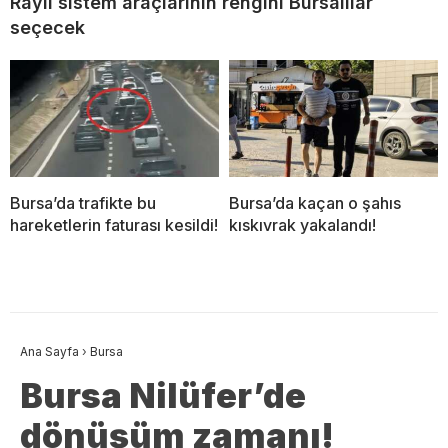
Raylı sistem araçlarının rengini Bursalılar
seçecek
Bursa’da trafikte bu
Bursa’da kaçan o şahıs
hareketlerin faturası kesildi!
kıskıvrak yakalandı!
Ana Sayfa
›
Bursa
Bursa Nilüfer’de
dönüşüm zamanı!