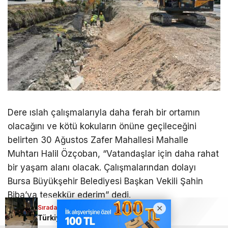
Dere ıslah çalışmalarıyla daha ferah bir ortamın
olacağını ve kötü kokuların önüne geçileceğini
belirten 30 Ağustos Zafer Mahallesi Mahalle
Muhtarı Halil Özçoban, “Vatandaşlar için daha rahat
bir yaşam alanı olacak. Çalışmalarından dolayı
Bursa Büyükşehir Belediyesi Başkan Vekili Şahin
Biba’ya teşekkür ederim” dedi.
Sıradaki Haber
Sıradaki Haber
Sıradaki Haber
12 ilden 99 genç sporcu, Osmangazi Sukaypark’ta yarıştı
Türkiye’nin konuştuğu Bursa’daki şok olayda acı gerçekler
Bursa’da kaçan o şahıs kıskıvrak yakalandı!