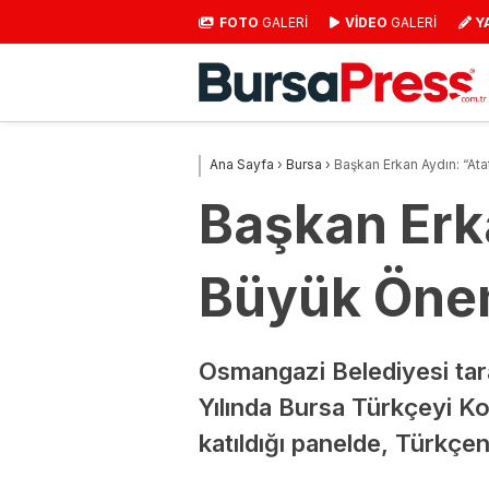
FOTO
GALERİ
VİDEO
GALERİ
Y
Ana Sayfa
›
Bursa
›
Başkan Erkan Aydın: “At
Başkan Erk
Büyük Öne
Osmangazi Belediyesi tara
Yılında Bursa Türkçeyi K
katıldığı panelde, Türkçeni