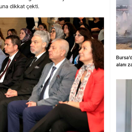
ğuna dikkat çekti.
Bursa’
alanı z