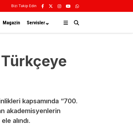
Bizi Takip Edin
Magazin
Servisler
, Türkçeye
inlikleri kapsamında “700.
an akademisyenlerin
ele alındı.