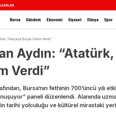
AZARLAR
Bursa
Gündem
Ekonomi
Siyaset
Dünya
Spor
atürk, Türkçeye Büyük Önem Verdi”
an Aydın: “Atatürk
m Verdi”
fından, Bursa’nın fethinin 700’üncü yılı etk
onuşuyor” paneli düzenlendi. Alanında uzm
n tarihi yolculuğu ve kültürel mirastaki yeri 