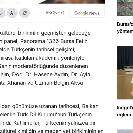
ABONE OL
+
-
Bursa’
yöntemi
 kültürel birikimini geçmişten geleceğe
en panel, Panorama 1326 Bursa Fetih
lde Türkçenin tarihsel gelişimi,
 mirasa katkıları akademik yönleriyle
ce Şahin moderatörlüğünde düzenlenen
alın, Doç. Dr. Hasene Aydın, Dr. Ayla
dita Xhanarı ve Uzman Belgin Aksu
ıldan günümüze uzanan tarihçesi, Balkan
İnegöl’
meler ile Türk Dil Kurumu’nun Türkçenin
eğlene
ındı. Katılımcılar, Türkçenin yalnızca bir
kültürel kimliğin ve medeniyet birikiminin en