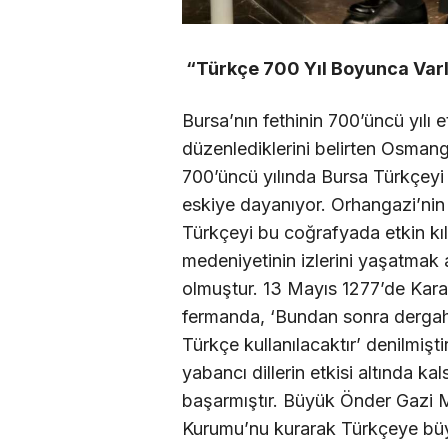
“Türkçe 700 Yıl Boyunca Varl
Bursa’nın fethinin 700’üncü yılı 
düzenlediklerini belirten Osman
700’üncü yılında Bursa Türkçey
eskiye dayanıyor. Orhangazi’nin
Türkçeyi bu coğrafyada etkin kı
medeniyetinin izlerini yaşatmak 
olmuştur. 13 Mayıs 1277’de Ka
fermanda, ‘Bundan sonra derga
Türkçe kullanılacaktır’ denilmiş
yabancı dillerin etkisi altında k
başarmıştır. Büyük Önder Gazi 
Kurumu’nu kurarak Türkçeye büy