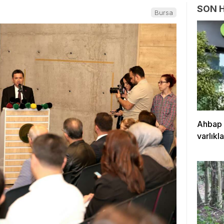
SON 
Bursa
Ahbap 
varlıkl