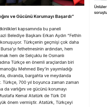
Ünlüler
soruştu
ığını ve Gücünü Korumayı Başardı”
etkinlikleri kapsamında bu paneli
gazi Belediye Başkanı Erkan Aydın “Fethin
i konuşuyor. Türkçenin geçmişi çok daha
 Bursa’yı fethetmesinin ardından, hem
lmak hem de Selçuklu ile Osmanlı
adına Türkçe en önemli araçlardan biri
ramanoğlu Mehmed Bey’in yayımladığı
hta, divanda, bargahta ve meydanda
tir. Türkçe, 700 yıl boyunca zaman zaman
alsa da varlığını ve gücünü korumayı
Mustafa Kemal Atatürk de Türk Dil
ük önem vermiştir. Atatürk, Türkçeyi