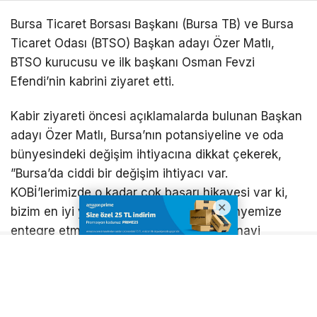
Bursa Ticaret Borsası Başkanı (Bursa TB) ve Bursa
Ticaret Odası (BTSO) Başkan adayı Özer Matlı,
BTSO kurucusu ve ilk başkanı Osman Fevzi
Efendi’nin kabrini ziyaret etti.
​Kabir ziyareti öncesi açıklamalarda bulunan Başkan
adayı Özer Matlı, Bursa’nın potansiyeline ve oda
bünyesindeki değişim ihtiyacına dikkat çekerek, ​
”Bursa’da ciddi bir değişim ihtiyacı var.
KOBİ’lerimizde o kadar çok başarı hikayesi var ki,
bizim en iyi yapacağımız şey bunları bünyemize
entegre etmek. Bu değişimle beraber sanayi
bölgeleri büyüyen Bursa; aynı zamanda iyi bir tarım,
hizmet, kültür ve doğa kenti olmanın yanında
zengin bir Anadolu mozaiğidir. Kentimizde bu
potansiyelin hepsi mevcut” dedi.