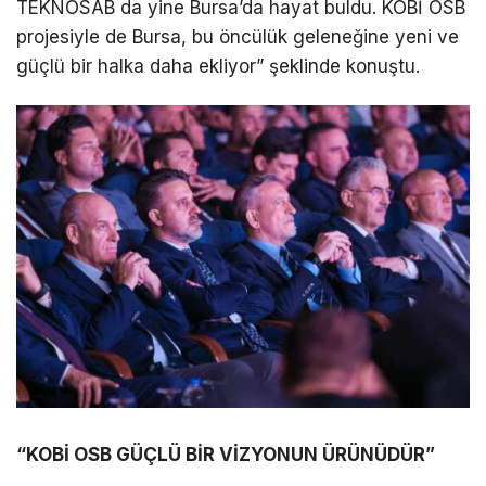
TEKNOSAB da yine Bursa’da hayat buldu. KOBİ OSB
projesiyle de Bursa, bu öncülük geleneğine yeni ve
güçlü bir halka daha ekliyor” şeklinde konuştu.
“KOBİ OSB GÜÇLÜ BİR VİZYONUN ÜRÜNÜDÜR”