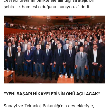
çevreci üretimin birlikte ele alındığı stratejik bir
şehircilik hamlesi olduğuna inanıyoruz” dedi.
“YENİ BAŞARI HİKAYELERİNİN ÖNÜ AÇILACAK”
Sanayi ve Teknoloji Bakanlığı’nın destekleriyle,