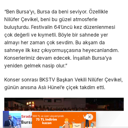
“Ben Bursa’yı, Bursa da beni seviyor. Özellikle
Nilüfer Çevikel, beni bu güzel atmosferle
buluşturdu. Festivalin 64’üncü kez düzenlenmesi
çok değerli ve kıymetli. Böyle bir sahnede yer
almayı her zaman çok sevdim. Bu akşam da
sahneye ilk kez çıkıyormuşçasına heyecanlandım.
Konserlerimiz devam edecek. İnşallah Bursa’ya
yeniden gelmek nasip olur.”
Konser sonrası BKSTV Başkan Vekili Nilüfer Çevikel,
günün anısına Aslı Hünel’e çiçek takdim etti.
Sıradaki Haber
Bursa’da tarihi hamle: TEKNOSAB KOBİ OSB ile yeni sanayi dönemi başladı