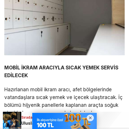
MOBİL İKRAM ARACIYLA SICAK YEMEK SERVİS
EDİLECEK
Hazırlanan mobil ikram aracı, afet bölgelerinde
vatandaşlara sıcak yemek ve içecek ulaştıracak. İç
bölümü hijyenik panellerle kaplanan araçta soğuk
zincirin korunması amacıyla buzdolapları
Sıradaki Haber
Sıradaki Haber
bulunurken, kurulacak benmari sistemi sayesinde
Bursa Büyükşehir’den olası afetlere hazırlık; Şahin Biba, araçları inceledi
Uluslararası Bursa Festivali’nde bu kez çocuklar eğlendi!
dışarıda hazırlanan sıcak yemekler kontrollü ve