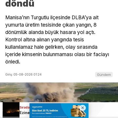
döndü
Manisa’nın Turgutlu ilçesinde DLBA’ya ait
yumurta üretim tesisinde çıkan yangın, 8
dönümlük alanda büyük hasara yol açtı.
Kontrol altına alınan yangında tesis
kullanılamaz hale gelirken, olay sırasında
içeride kimsenin bulunmaması olası bir faciayı
önledi.
Giriş: 05-08-2026 01:24
Gündem
Sıradaki Haber
Ezine’de Orman yangını: Alevlerin enerjisi düşürüldü