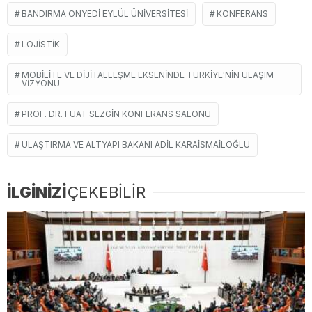
BANDIRMA ONYEDI EYLÜL ÜNIVERSITESI
KONFERANS
LOJISTIK
MOBILITE VE DIJITALLEŞME EKSENINDE TÜRKIYE'NIN ULAŞIM
VIZYONU
PROF. DR. FUAT SEZGIN KONFERANS SALONU
ULAŞTIRMA VE ALTYAPI BAKANI ADIL KARAISMAILOĞLU
İLGİNİZİ
ÇEKEBİLİR