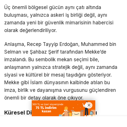
Üç önemli bölgesel gücün aynı çatı altında
buluşması, yalnızca askeri iş birliği değil, aynı
zamanda yeni bir güvenlik mimarisinin habercisi
olarak değerlendiriliyor.
Anlaşma,
Recep Tayyip Erdoğan
,
Muhammed bin
Selman
ve
Şahbaz Şerif
tarafından
Mekke
’de
imzalandı. Bu sembolik mekan seçimi bile,
anlaşmanın yalnızca stratejik değil, aynı zamanda
siyasi ve kültürel bir mesaj taşıdığını gösteriyor.
Mekke gibi İslam dünyasının kalbinde atılan bu
imza, birlik ve dayanışma vurgusunu güçlendiren
önemli bir detay olarak öne çıkıyor.
Küresel Dikkat Mekke’de Toplandı
Uluslararası basının anlaşmaya gösterdiği yoğun ilgi