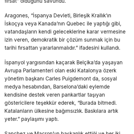
fırsat” olduğunu savundu.
Aragones, “İspanya Devleti, Birleşik Krallık’ın
İskoçya veya Kanada’nın Quebec ile yaptığı gibi,
vatandaşların kendi geleceklerine karar vermesine
izin veren, demokratik bir çözüm sunmak için bu
tarihi fırsattan yararlanmalıdır.” ifadesini kullandı.
İspanyol yargısından kaçarak Belçika’da yaşayan
Avrupa Parlamenteri olan eski Katalonya özerk
yönetim başkanı Carles Puigdemont da, sosyal
medya hesabından, Barselona’daki eylemde
kendisine destek veren pankartlar taşıyan
göstericilere teşekkür ederek, “Burada bitmedi.
Katalanların ülkesine bağımsızlık. Baskılara artık
yeter.” paylaşımı yaptı.
Sanchez ve Macron’un başkanlık ettiği ve her iki