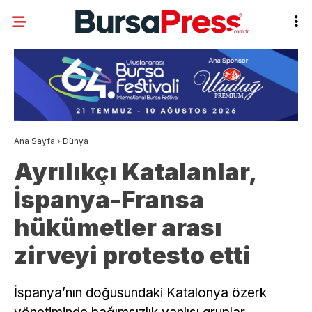
Ana Sayfa
›
Dünya
Ayrılıkçı Katalanlar,
İspanya-Fransa
hükümetler arası
zirveyi protesto etti
İspanya’nın doğusundaki Katalonya özerk