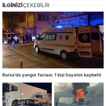
İLGİNİZİ
ÇEKEBİLİR
Bursa’da yangın faciası: 1 kişi hayatını kaybetti