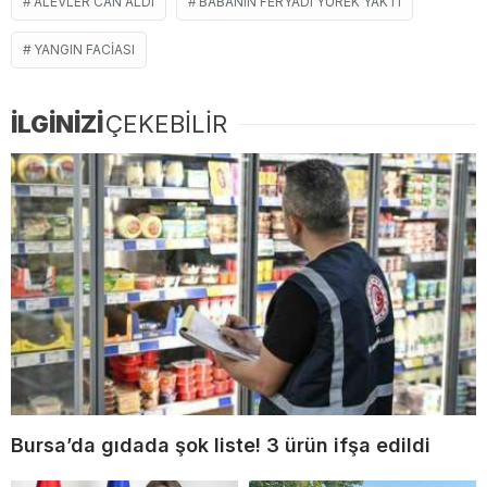
ALEVLER CAN ALDI
BABANIN FERYADI YÜREK YAKTI
YANGIN FACIASI
İLGİNİZİ
ÇEKEBİLİR
Bursa’da gıdada şok liste! 3 ürün ifşa edildi