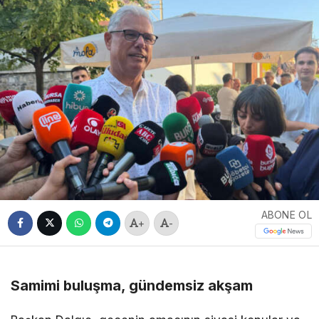
ABONE OL
+
-
Samimi buluşma, gündemsiz akşam