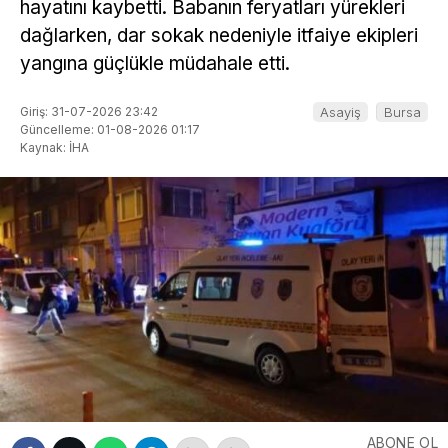
hayatını kaybetti. Babanın feryatları yürekleri
dağlarken, dar sokak nedeniyle itfaiye ekipleri
yangına güçlükle müdahale etti.
Giriş: 31-07-2026 23:42
Asayiş
Bursa
Güncelleme: 01-08-2026 01:17
Kaynak: İHA
ABONE OL