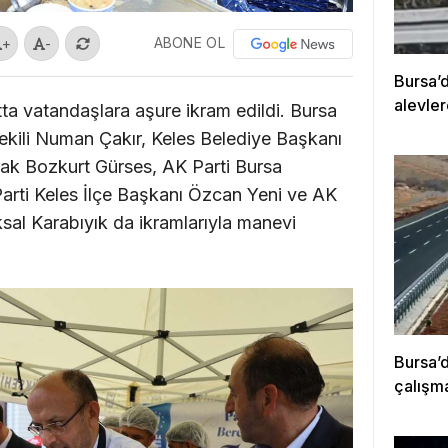
ABONE OL
+
-
Bursa’d
alevler
ta vatandaşlara aşure ikram edildi. Bursa
kili Numan Çakır, Keles Belediye Başkanı
ak Bozkurt Gürses, AK Parti Bursa
Parti Keles İlçe Başkanı Özcan Yeni ve AK
ksal Karabıyık da ikramlarıyla manevi
Bursa’d
çalışm