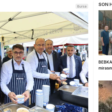
SON 
Bursa
BEBKA’
mirasın