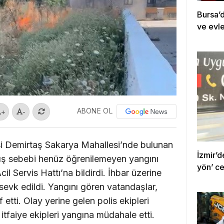
Bursa’d
ve evle
ABONE OL
+
-
i Demirtaş Sakarya Mahallesi’nde bulunan
İzmir’d
ış sebebi henüz öğrenilemeyen yangını
yön’ ce
l Servis Hattı’na bildirdi. İhbar üzerine
i sevk edildi. Yangını gören vatandaşlar,
etti. Olay yerine gelen polis ekipleri
itfaiye ekipleri yangına müdahale etti.