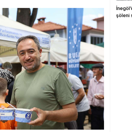
İnegöl’
şöleni 