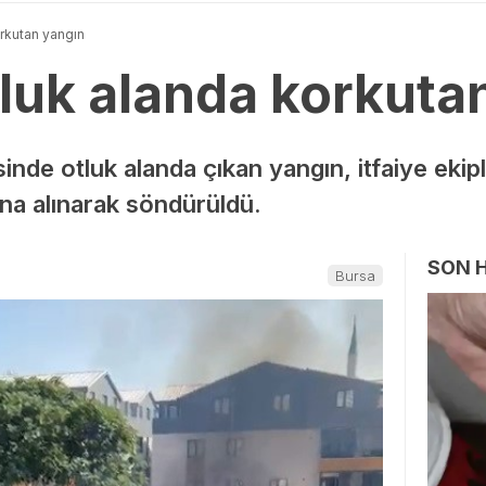
orkutan yangın
tluk alanda korkuta
nde otluk alanda çıkan yangın, itfaiye ekiple
ına alınarak söndürüldü.
SON 
Bursa