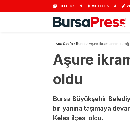
FOTO
GALERİ
VİDEO
GALERİ
Y
Ana Sayfa
›
Bursa
›
Aşure ikramlarının durağ
Aşure ikram
oldu
Bursa Büyükşehir Belediy
bir yanına taşımaya deva
Keles ilçesi oldu.