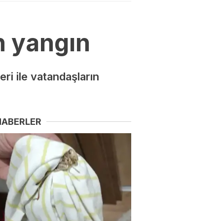
n yangın
ri ile vatandaşların
HABERLER