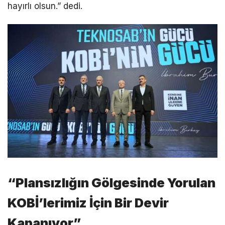
hayırlı olsun.” dedi.
“Plansızlığın Gölgesinde Yorulan
KOBİ’lerimiz İçin Bir Devir
Kapanıyor”