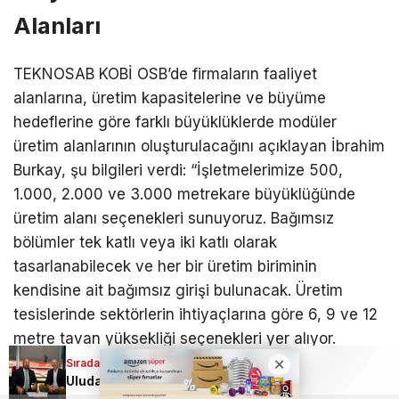
Alanları
TEKNOSAB KOBİ OSB’de firmaların faaliyet
alanlarına, üretim kapasitelerine ve büyüme
hedeflerine göre farklı büyüklüklerde modüler
üretim alanlarının oluşturulacağını açıklayan İbrahim
Burkay, şu bilgileri verdi: “İşletmelerimize 500,
1.000, 2.000 ve 3.000 metrekare büyüklüğünde
üretim alanı seçenekleri sunuyoruz. Bağımsız
bölümler tek katlı veya iki katlı olarak
tasarlanabilecek ve her bir üretim biriminin
kendisine ait bağımsız girişi bulunacak. Üretim
tesislerinde sektörlerin ihtiyaçlarına göre 6, 9 ve 12
metre tavan yüksekliği seçenekleri yer alıyor.
Yapılarda yükleme rampaları, tır erişim alanları ve
Sıradaki Haber
Sıradaki Haber
Uludağ İçecek’ten dev bir imza daha!
Bursa’da tarihi hamle: TEKNOSAB KOBİ OSB ile yeni sanayi dönemi başladı
yük asansörleri bulunacak. Akıllı üretim tesisleri,