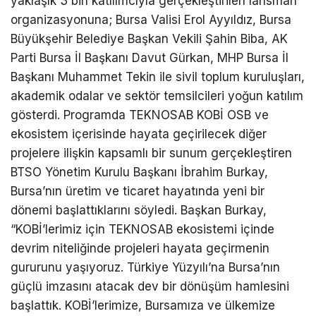
yaklaşık 3 bin katılımcıyla gerçekleştirilen lansman
organizasyonuna; Bursa Valisi Erol Ayyıldız, Bursa
Büyükşehir Belediye Başkan Vekili Şahin Biba, AK
Parti Bursa İl Başkanı Davut Gürkan, MHP Bursa İl
Başkanı Muhammet Tekin ile sivil toplum kuruluşları,
akademik odalar ve sektör temsilcileri yoğun katılım
gösterdi. Programda TEKNOSAB KOBİ OSB ve
ekosistem içerisinde hayata geçirilecek diğer
projelere ilişkin kapsamlı bir sunum gerçekleştiren
BTSO Yönetim Kurulu Başkanı İbrahim Burkay,
Bursa’nın üretim ve ticaret hayatında yeni bir
dönemi başlattıklarını söyledi. Başkan Burkay,
“KOBİ’lerimiz için TEKNOSAB ekosistemi içinde
devrim niteliğinde projeleri hayata geçirmenin
gururunu yaşıyoruz. Türkiye Yüzyılı’na Bursa’nın
güçlü imzasını atacak dev bir dönüşüm hamlesini
başlattık. KOBİ’lerimize, Bursamıza ve ülkemize