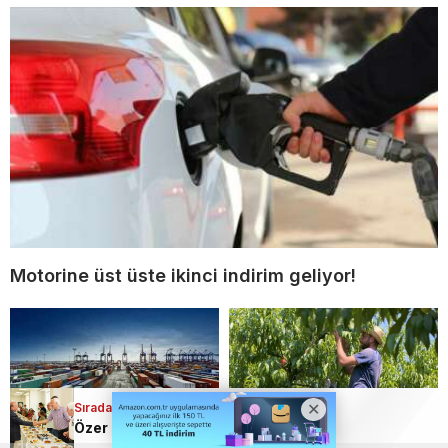
Motorine üst üste ikinci indirim geliyor!
Sıradaki Haber
Özer Matlı: “BTSO’da üretimin ve ticaretin önünü birlikte Açacağız.”