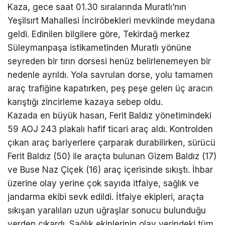
Kaza, gece saat 01.30 sıralarında Muratlı’nın
Yeşilsırt Mahallesi İnciröbekleri mevkiinde meydana
geldi. Edinilen bilgilere göre, Tekirdağ merkez
Süleymanpaşa istikametinden Muratlı yönüne
seyreden bir tırın dorsesi henüz belirlenemeyen bir
nedenle ayrıldı. Yola savrulan dorse, yolu tamamen
araç trafiğine kapatırken, peş peşe gelen üç aracın
karıştığı zincirleme kazaya sebep oldu.
Kazada en büyük hasarı, Ferit Baldız yönetimindeki
59 AOJ 243 plakalı hafif ticari araç aldı. Kontrolden
çıkan araç bariyerlere çarparak durabilirken, sürücü
Ferit Baldız (50) ile araçta bulunan Gizem Baldız (17)
ve Buse Naz Çiçek (16) araç içerisinde sıkıştı. İhbar
üzerine olay yerine çok sayıda itfaiye, sağlık ve
jandarma ekibi sevk edildi. İtfaiye ekipleri, araçta
sıkışan yaralıları uzun uğraşlar sonucu bulunduğu
yerden çıkardı. Sağlık ekiplerinin olay yerindeki tüm