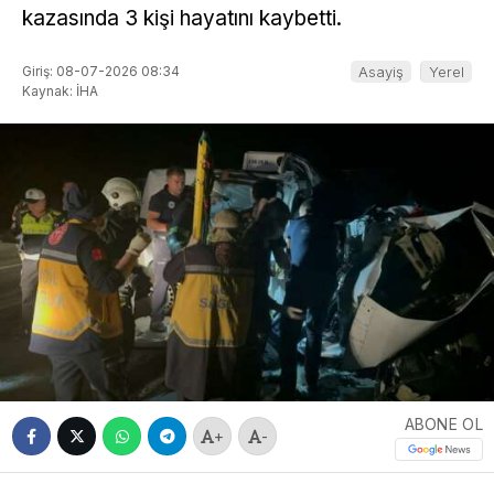
kazasında 3 kişi hayatını kaybetti.
Giriş: 08-07-2026 08:34
Asayiş
Yerel
Kaynak: İHA
ABONE OL
+
-