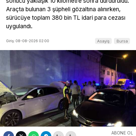
sonucu yaklaşık 10 kilometre sonra durduruldu.
Araçta bulunan 3 şüpheli gözaltına alınırken,
sürücüye toplam 380 bin TL idari para cezası
uygulandı.
Giriş: 08-08-2026 02:00
Asayiş
Bursa
ABONE OL