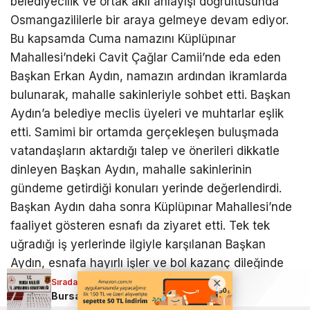
belediyecilik ve ortak akıl anlayışı doğrultusunda
Osmangazililerle bir araya gelmeye devam ediyor.
Bu kapsamda Cuma namazını Küplüpınar
Mahallesi’ndeki Cavit Çağlar Camii’nde eda eden
Başkan Erkan Aydın, namazın ardından ikramlarda
bulunarak, mahalle sakinleriyle sohbet etti. Başkan
Aydın’a belediye meclis üyeleri ve muhtarlar eşlik
etti. Samimi bir ortamda gerçekleşen buluşmada
vatandaşların aktardığı talep ve önerileri dikkatle
dinleyen Başkan Aydın, mahalle sakinlerinin
gündeme getirdiği konuları yerinde değerlendirdi.
Başkan Aydın daha sonra Küplüpınar Mahallesi’nde
faaliyet gösteren esnafı da ziyaret etti. Tek tek
uğradığı iş yerlerinde ilgiyle karşılanan Başkan
Aydın, esnafa hayırlı işler ve bol kazanç dileğinde
bulundu. Yoldan geçen Osmangazili vatandaşlar da
Sıradaki Haber
Bursa’da tarihi eser kaçakçılarına geçit yok
Başkan Aydın’a selam vererek, hizmetlerinden