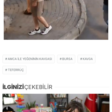
AMCA ILE YEĞENININ KAVGASI
BURSA
KAVGA
TEFERRÜÇ
İLGİNİZİ
ÇEKEBİLİR