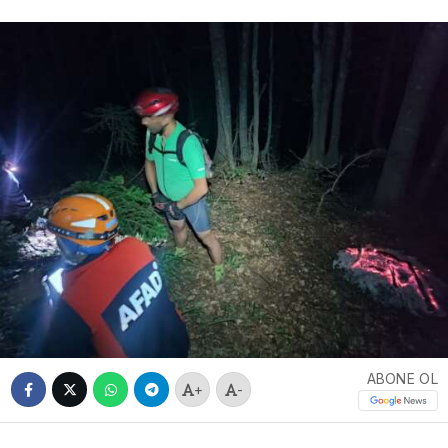
ABONE OL
+
-