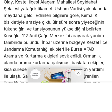
Olay, Kestel ilçesi Alaçam Mahallesi Seyidabat
Şelalesi yatağı istikameti Ushum Vadisi yakınlarında
meydana geldi. Edinilen bilgilere göre, Kemal K.
bisikletiyle araziye çıktı. Bir süre sonra yiyeceğinin
tükendiğini ve tansiyonunun yükseldiğini belirten
Kuşoğlu, 112 Acil Çağrı Merkezi’ni arayarak yardım
talebinde bulundu. İhbar üzerine bölgeye Kestel İlçe
Jandarma Komutanlığı ekipleri ile Bursa AFAD
Arama ve Kurtarma ekipleri sevk edildi. Ormanlık
alanda arama kurtarma çalışması başlatan ekipler,
kısa sürede mahsur kalan vatandaşa dron yardımı
ile ulaştı. Sağlık durumunun iyi olduğu öğrenilen
Kuşoğlu’nun, ekiplerin ulaştığı bölgenin araçların
bulunduğu noktaya yaklaşık 30 dakikalık yürüme
mesafesinde olduğu belirtildi.