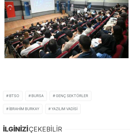
BTSO
BURSA
GENÇ SEKTÖRLER
İBRAHIM BURKAY
YAZILIM VADISI
İLGİNİZİ
ÇEKEBİLİR