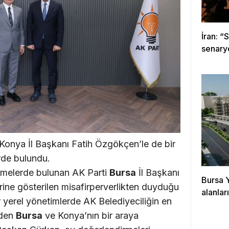
İran: “
senary
onya İl Başkanı Fatih Özgökçen’le de bir
erde bulundu.
irmelerde bulunan AK Parti
Bursa
İl Başkanı
Bursa 
ine gösterilen misafirperverlikten duyduğu
alanla
ır yerel yönetimlerde AK Belediyeciliğin en
rden
Bursa
ve Konya’nın bir araya