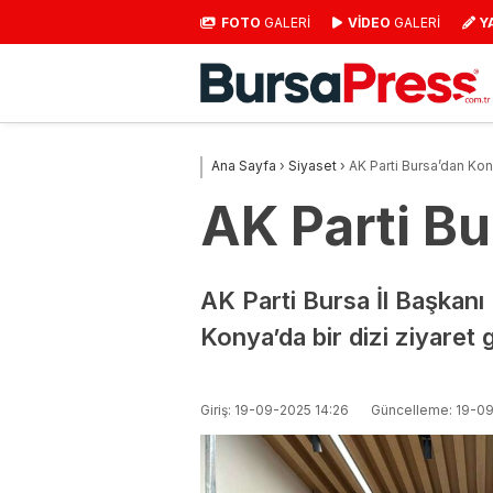
FOTO
GALERİ
VİDEO
GALERİ
Y
Ana Sayfa
›
Siyaset
›
AK Parti Bursa’dan Ko
AK Parti B
AK Parti Bursa İl Başkanı 
Konya’da bir dizi ziyaret 
Giriş: 19-09-2025 14:26
Güncelleme: 19-0