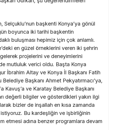
Başkan Gürkan, şu değerlendirmeleri
n, Selçuklu’nun başkenti Konya’ya gönül
gün boyunca iki tarihi başkentin
daklı buluşması hepimiz için çok anlamlı.
e’deki en güzel örneklerini veren iki şehrin
gelerek projelerini ve deneyimlerini
e mutluluk verici oldu. Başta Konya
r İbrahim Altay ve Konya İl Başkanı Fatih
 Belediye Başkanı Ahmet Pekyatırmacı’ya,
a Kavuş’a ve Karatay Belediye Başkanı
 değerli bilgiler ve gösterdikleri yakın ilgi
arak bizler de inşallah en kısa zamanda
stiyoruz. Bu kardeşliğin ve işbirliğinin
am etmesi adına benzer programlara devam