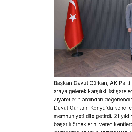
Başkan Davut Gürkan, AK Parti K
araya gelerek karşılıklı istişarel
Ziyaretlerin ardından değerlend
Davut Gürkan, Konya’da kendiler
memnuniyeti dile getirdi. 21 yıld
başarılı örneklerini veren kentle