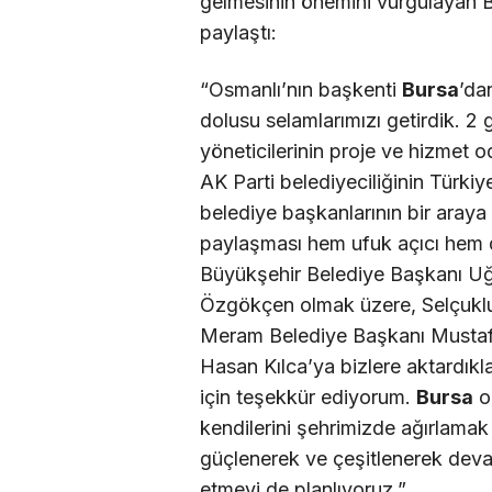
gelmesinin önemini vurgulayan 
paylaştı:
“Osmanlı’nın başkenti
Bursa
’da
dolusu selamlarımızı getirdik. 2 
yöneticilerinin proje ve hizmet o
AK Parti belediyeciliğinin Türkiy
belediye başkanlarının bir araya 
paylaşması hem ufuk açıcı hem d
Büyükşehir Belediye Başkanı Uğu
Özgökçen olmak üzere, Selçuklu
Meram Belediye Başkanı Mustaf
Hasan Kılca’ya bizlere aktardıkları
için teşekkür ediyorum.
Bursa
ol
kendilerini şehrimizde ağırlamak i
güçlenerek ve çeşitlenerek dev
etmeyi de planlıyoruz.”