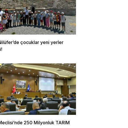
ilüfer’de çocuklar yeni yerler
i!
Meclisi’nde 250 Milyonluk TARIM