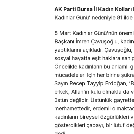
AK Parti Bursa İl Kadın Kolları
Kadınlar Günü’ nedeniyle 81 ilde
8 Mart Kadınlar Günü’nün önemini
Başkanı İmren Çavuşoğlu, kadınla
yaptıklarını açıkladı. Çavuşoğlu,
sosyal hayatta eşit haklara sahi
Öncelikle kadınların bu anlamlı g
mücadeleleri için her birine şü
Sayın Recep Tayyip Erdoğan, ‘Bi
erkek, Allah’ın kulu olmakla da v
üstün değildir. Üstünlük gayretted
merhamettedir, erdemli olmaktadır
kadınların bireysel özgürlükleri v
gösterdikleri çabayı, bir lütuf d
dedi.