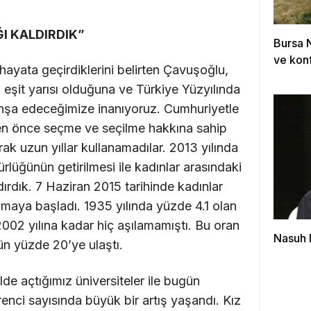
I KALDIRDIK”
Bursa 
ve konf
hayata geçirdiklerini belirten Çavuşoğlu,
 eşit yarısı olduğuna ve Türkiye Yüzyılında
m inşa edeceğimize inanıyoruz. Cumhuriyetle
eden önce seçme ve seçilme hakkına sahip
ak uzun yıllar kullanamadılar. 2013 yılında
rlüğünün getirilmesi ile kadınlar arasındaki
ırdık. 7 Haziran 2015 tarihinde kadınlar
maya başladı. 1935 yılında yüzde 4.1 olan
002 yılına kadar hiç aşılamamıştı. Bu oran
Nasuh 
ün yüzde 20’ye ulaştı.
lde açtığımız üniversiteler ile bugün
nci sayısında büyük bir artış yaşandı. Kız