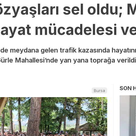
zyaşları sel oldu; 
hayat mücadelesi ve
inde meydana gelen trafik kazasında hayatını
Gürle Mahallesi’nde yan yana toprağa veril
SON 
Bursa