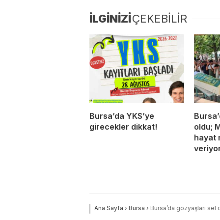
İLGİNİZİ
ÇEKEBİLİR
Bursa’da YKS’ye
Bursa’
girecekler dikkat!
oldu; 
hayat 
veriyo
Ana Sayfa
›
Bursa
›
Bursa’da gözyaşları sel 