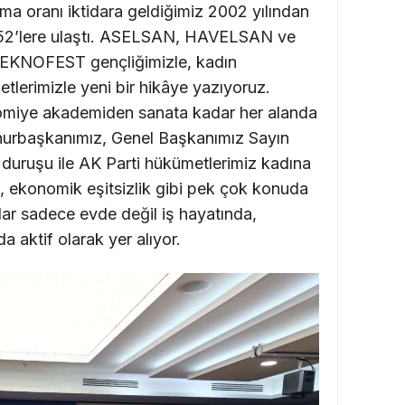
şma oranı iktidara geldiğimiz 2002 yılından
 52’lere ulaştı. ASELSAN, HAVELSAN ve
TEKNOFEST gençliğimizle, kadın
etlerimizle yeni bir hikâye yazıyoruz.
omiye akademiden sanata kadar her alanda
mhurbaşkanımız, Genel Başkanımız Sayın
 duruşu ile AK Parti hükümetlerimiz kadına
il, ekonomik eşitsizlik gibi pek çok konuda
lar sadece evde değil iş hayatında,
a aktif olarak yer alıyor.