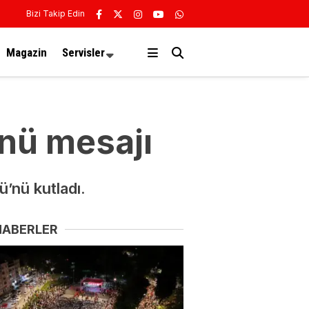
Bizi Takip Edin
Magazin
Servisler
ünü mesajı
ü’nü kutladı.
HABERLER