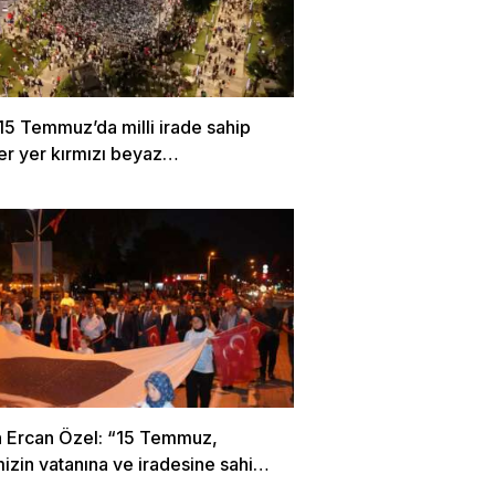
15 Temmuz’da milli irade sahip
Her yer kırmızı beyaz…
 Ercan Özel: “15 Temmuz,
mizin vatanına ve iradesine sahip
 destansı direniştir”