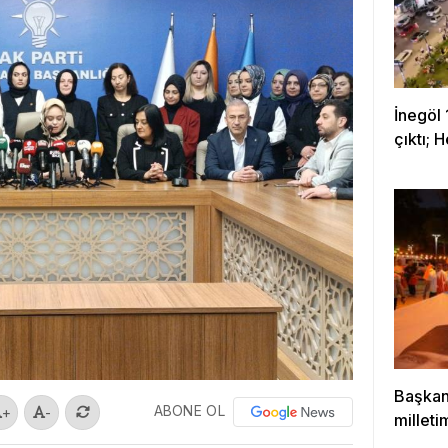
İnegöl 
çıktı; 
Başkan
ABONE OL
+
-
milleti
çıktığı