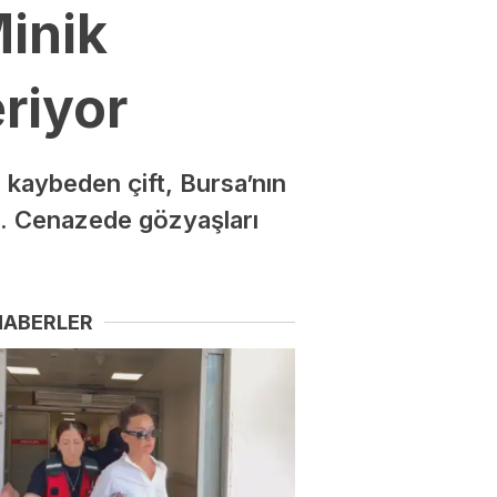
Minik
riyor
 kaybeden çift, Bursa’nın
di. Cenazede gözyaşları
HABERLER