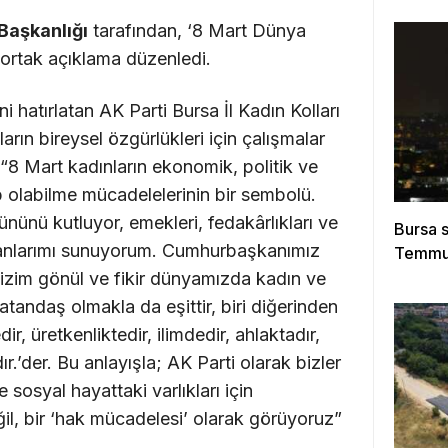
 Başkanlığı
tarafından, ‘8 Mart Dünya
 ortak açıklama düzenledi.
 hatırlatan AK Parti Bursa İl Kadın Kolları
rın bireysel özgürlükleri için çalışmalar
 “8 Mart kadınların ekonomik, politik ve
p olabilme mücadelelerinin bir sembolü.
ününü kutluyor, emekleri, fedakârlıkları ve
Bursa s
kranlarımı sunuyorum. Cumhurbaşkanımız
Temmuz 
zim gönül ve fikir dünyamızda kadın ve
atandaş olmakla da eşittir, biri diğerinden
ir, üretkenliktedir, ilimdedir, ahlaktadır,
.’der. Bu anlayışla; AK Parti olarak bizler
e sosyal hayattaki varlıkları için
eğil, bir ‘hak mücadelesi’ olarak görüyoruz”