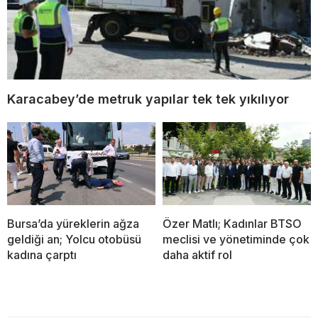
Karacabey’de metruk yapılar tek tek yıkılıyor
Bursa’da yüreklerin ağza
Özer Matlı; Kadınlar BTSO
geldiği an; Yolcu otobüsü
meclisi ve yönetiminde çok
kadına çarptı
daha aktif rol