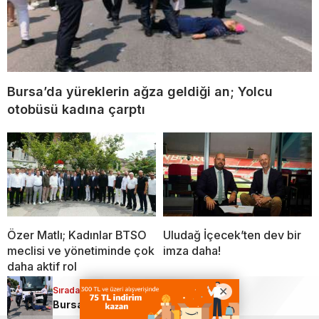
Bursa’da yüreklerin ağza geldiği an; Yolcu
otobüsü kadına çarptı
Özer Matlı; Kadınlar BTSO
Uludağ İçecek’ten dev bir
meclisi ve yönetiminde çok
imza daha!
daha aktif rol
Sıradaki Haber
Bursa’da yüreklerin ağza geldiği an; Yolcu otobüsü kadına çarptı