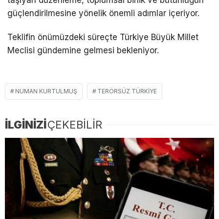
taşıyan düzenleme, toplumsal birlik ve bütünlüğün
güçlendirilmesine yönelik önemli adımlar içeriyor.
Teklifin önümüzdeki süreçte Türkiye Büyük Millet
Meclisi gündemine gelmesi bekleniyor.
NUMAN KURTULMUŞ
TERÖRSÜZ TÜRKIYE
İLGİNİZİ
ÇEKEBİLİR