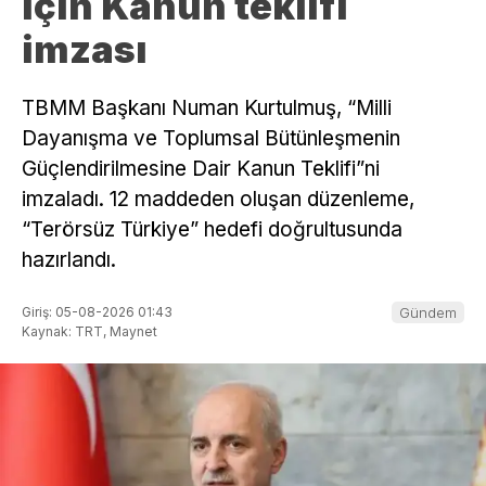
için Kanun teklifi
imzası
TBMM Başkanı Numan Kurtulmuş, “Milli
Dayanışma ve Toplumsal Bütünleşmenin
Güçlendirilmesine Dair Kanun Teklifi”ni
imzaladı. 12 maddeden oluşan düzenleme,
“Terörsüz Türkiye” hedefi doğrultusunda
hazırlandı.
Giriş: 05-08-2026 01:43
Gündem
Kaynak: TRT, Maynet