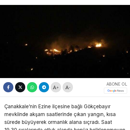
ABONE OL
+
-
Çanakkale’nin Ezine ilçesine bağlı Gökçebayır
mevkiinde akşam saatlerinde çıkan yangın, kısa
sürede büyüyerek ormanlık alana sıçradı. Saat
19.30 sıralarında otluk alanda henüz belirlenemeyen