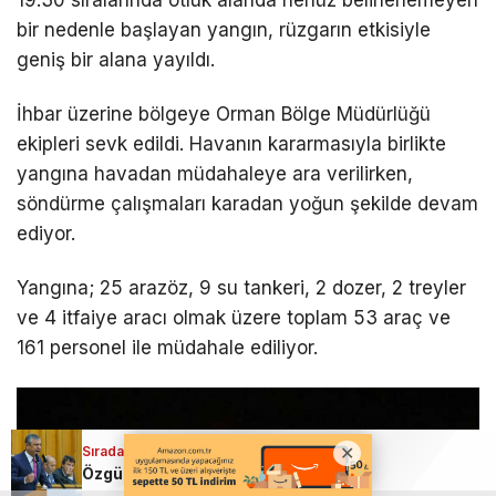
bir nedenle başlayan yangın, rüzgarın etkisiyle
geniş bir alana yayıldı.
İhbar üzerine bölgeye Orman Bölge Müdürlüğü
ekipleri sevk edildi. Havanın kararmasıyla birlikte
yangına havadan müdahaleye ara verilirken,
söndürme çalışmaları karadan yoğun şekilde devam
ediyor.
Yangına; 25 arazöz, 9 su tankeri, 2 dozer, 2 treyler
ve 4 itfaiye aracı olmak üzere toplam 53 araç ve
161 personel ile müdahale ediliyor.
Sıradaki Haber
Sıradaki Haber
Sıradaki Haber
Özgür Özel ve Veli Ağbaba Hakkında Fezleke Adalet Bakanlığı’na gönderildi
Manisa’da yumurta tesisi yangında küle döndü
Kurtulmuş’tan “Terörsüz Türkiye” için Kanun teklifi imzası