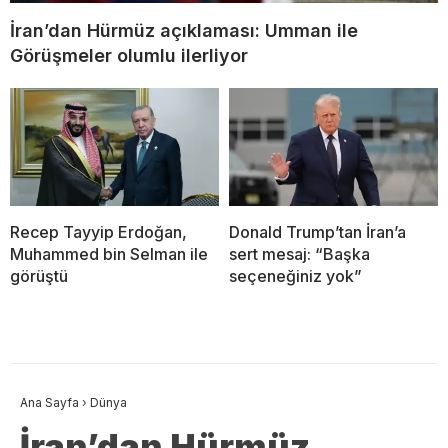
İran’dan Hürmüz açıklaması: Umman ile
Görüşmeler olumlu ilerliyor
Recep Tayyip Erdoğan,
Donald Trump’tan İran’a
Muhammed bin Selman ile
sert mesaj: “Başka
görüştü
seçeneğiniz yok”
Ana Sayfa
›
Dünya
İran’dan Hürmüz