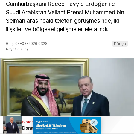
Cumhurbaşkanı Recep Tayyip Erdoğan ile
Suudi Arabistan Veliaht Prensi Muhammed bin
Selman arasındaki telefon görüşmesinde, ikili
ilişkiler ve bölgesel gelişmeler ele alındı.
Giriş: 04-08-2026 01:28
Dünya
Kaynak: Olay
Sıradaki Haber
Sıradaki Haber
Trump: İran savaşı yakında bitecek
Donald Trump’tan İran’a sert mesaj: “Başka seçeneğiniz yok”