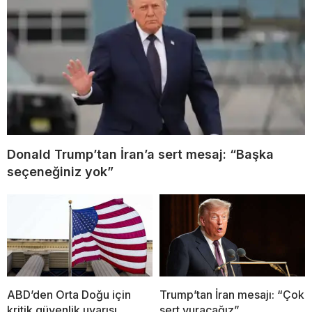
Donald Trump’tan İran’a sert mesaj: “Başka
seçeneğiniz yok”
ABD’den Orta Doğu için
Trump’tan İran mesajı: “Çok
kritik güvenlik uyarısı
sert vuracağız”