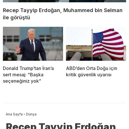
Recep Tayyip Erdoğan, Muhammed bin Selman
ile görüştü
Donald Trump’tan İran’a
ABD’den Orta Doğu için
sert mesaj: “Başka
kritik güvenlik uyarısı
seçeneğiniz yok”
Ana Sayfa
›
Dünya
Recep Tayyip Erdoğan,