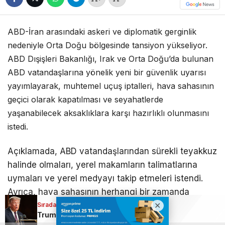
ABD-İran arasındaki askeri ve diplomatik gerginlik
nedeniyle Orta Doğu bölgesinde tansiyon yükseliyor.
ABD Dışişleri Bakanlığı, Irak ve Orta Doğu’da bulunan
ABD vatandaşlarına yönelik yeni bir güvenlik uyarısı
yayımlayarak, muhtemel uçuş iptalleri, hava sahasının
geçici olarak kapatılması ve seyahatlerde
yaşanabilecek aksaklıklara karşı hazırlıklı olunmasını
istedi.
Açıklamada, ABD vatandaşlarından sürekli teyakkuz
halinde olmaları, yerel makamların talimatlarına
uymaları ve yerel medyayı takip etmeleri istendi.
Ayrıca, hava sahasının herhangi bir zamanda
önceden haber verilmeksizin kapatılabileceği veya
Sıradaki Haber
Sıradaki Haber
Donald Trump’tan İran’a sert mesaj: “Başka seçeneğiniz yok”
Trump’tan İran mesajı: “Çok sert vuracağız”
seyahatlerde ciddi aksaklıklar yaşanabileceği