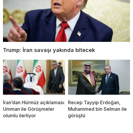
Trump: İran savaşı yakında bitecek
İran’dan Hürmüz açıklaması:
Recep Tayyip Erdoğan,
Umman ile Görüşmeler
Muhammed bin Selman ile
olumlu ilerliyor
görüştü