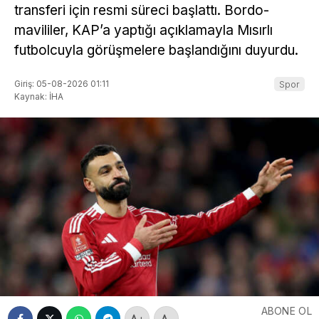
transferi için resmi süreci başlattı. Bordo-
mavililer, KAP’a yaptığı açıklamayla Mısırlı
futbolcuyla görüşmelere başlandığını duyurdu.
Giriş: 05-08-2026 01:11
Spor
Kaynak: İHA
ABONE OL
+
-