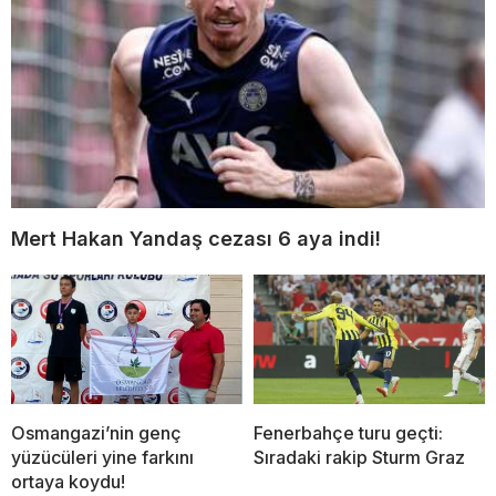
Mert Hakan Yandaş cezası 6 aya indi!
Osmangazi’nin genç
Fenerbahçe turu geçti:
yüzücüleri yine farkını
Sıradaki rakip Sturm Graz
ortaya koydu!