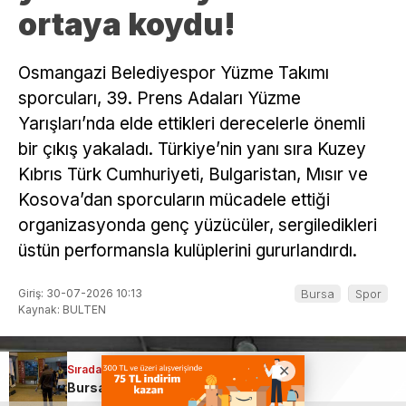
ortaya koydu!
Osmangazi Belediyespor Yüzme Takımı
sporcuları, 39. Prens Adaları Yüzme
Yarışları’nda elde ettikleri derecelerle önemli
bir çıkış yakaladı. Türkiye’nin yanı sıra Kuzey
Kıbrıs Türk Cumhuriyeti, Bulgaristan, Mısır ve
Kosova’dan sporcuların mücadele ettiği
organizasyonda genç yüzücüler, sergiledikleri
üstün performansla kulüplerini gururlandırdı.
Giriş: 30-07-2026 10:13
Bursa
Spor
Kaynak: BULTEN
Sıradaki Haber
Sıradaki Haber
Sıradaki Haber
Sıradaki Haber
Bursa’da dehşet! Genç kadın evinde göğsünden vurulmuş halde bulundu…
Bursaspor’dan savunmaya takviye!
Trabzonspor’dan Mohamed Salah hamlesi: Görüşmeler resmen başladı
FIFA’dan 4 Türk kulübüne transfer yasağı