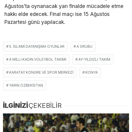
Ağustos’ta oynanacak yarı finalde mücadele etme
hakkı elde edecek. Final maçı ise 15 Ağustos
Pazartesi günü yapılacak.
5. İSLAMI DAYANIŞMA OYUNLAR
A GRUBU
A MILLI KADIN VOLEYBOL TAKIMI
AY-YILDIZLI TAKIM
KARATAY KONGRE VE SPOR MERKEZI
KONYA
YARIN ÖZBEKISTAN
İLGİNİZİ
ÇEKEBİLİR