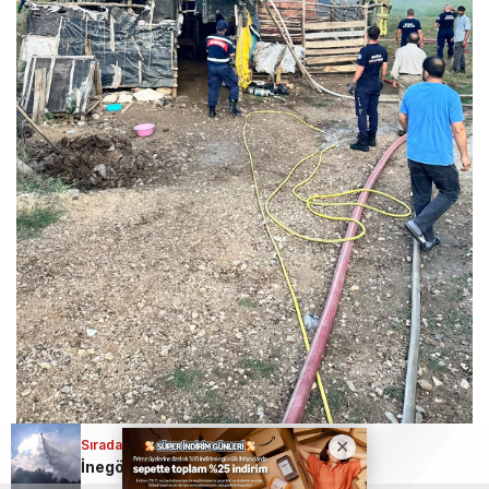
Sıradaki Haber
İnegöl’de orman yangını; Havadan ve karadan müdahale başlatıldı