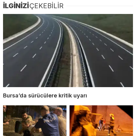
İLGİNİZİ
ÇEKEBİLİR
Bursa’da sürücülere kritik uyarı