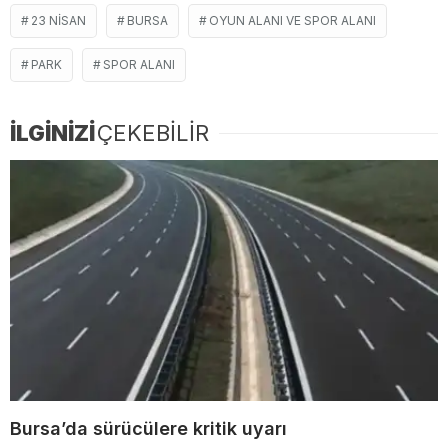
23 NISAN
BURSA
OYUN ALANI VE SPOR ALANI
PARK
SPOR ALANI
İLGİNİZİ
ÇEKEBİLİR
Bursa’da sürücülere kritik uyarı