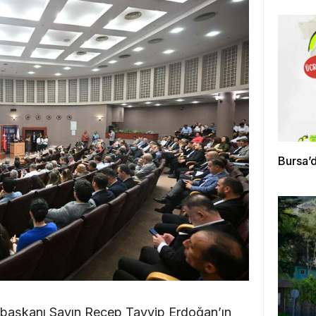
Bursa’d
rbaşkanı Sayın Recep Tayyip Erdoğan’ın