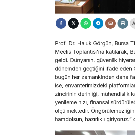
Prof. Dr. Haluk Görgün, Bursa T
Meclis Toplantısı’na katılarak, Bu
geldi. Dünyanın, güvenlik hiyerar
dönemden geçtiğini ifade eden G
bugün her zamankinden daha fazl
ise; envanterimizdeki platformlar
zincirinin derinliği, mühendislik k
yenileme hızı, finansal sürdürüleb
ölçülmektedir. Öngörülemezliğin
hamdolsun, hazırlıklı giriyoruz.” 