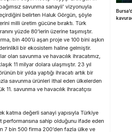
m bağımsız savunma sanayii’ vizyonuyla
Bursa’
eçirdiğini belirten Haluk Görgün, şöyle
kavura
erini milli üretim gücüne bıraktı. Türk
anını yüzde 80’lerin üzerine taşımıştır.
rma, bin 400’ü aşan proje ve 100 bini aşkın
rinlikli bir ekosistem haline gelmiştir.
olar olan savunma ve havacılık ihracatımız,
şık 11 milyar dolara ulaşmıştır. 23 yıl
nün bir yılda yaptığı ihracatı artık bir
zla savunma ürünleri ithal eden ülkelerden
k 11. savunma ve havacılık ihracatçısı
sek katma değerli sanayi yapısıyla Türkiye
cat performansına sahip olduğunu ifade eden
n 7 bin 500 firma 200’den fazla ülke ve