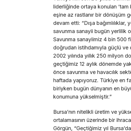
liderliğinde ortaya konulan ‘ta
eşine az rastlanır bir dönüşüm g
devam etti: “Dışa bağımlılıklar, y
savunma sanayii bugün yerlilik or
Savunma sanayiimiz 4 bin 500 fi
doğrudan istihdamıyla güçlü ve de
2002 yılında yıllık 250 milyon d
geçtiğimiz 12 aylık dönemde yakla
önce savunma ve havacılık sektörü
haftada yapıyoruz. Türkiye en fa
biriyken bugün dünyanın en büyü
konumuna yükselmiştir.”
Bursa’nın nitelikli üretim ve yük
ortalamasının üzerinde bir ihra
Görgün, “Geçtiğimiz yıl Bursa’da