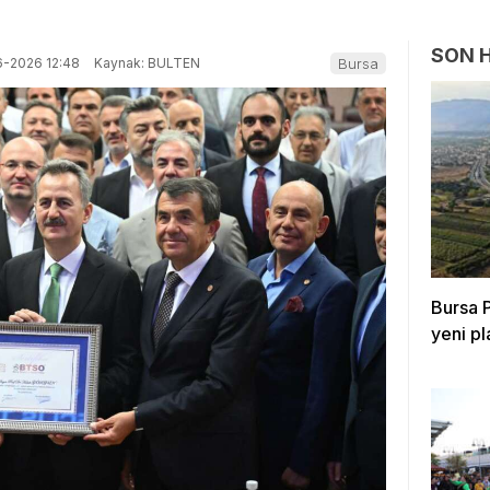
SON 
6-2026 12:48
Kaynak: BULTEN
Bursa
Bursa P
yeni p