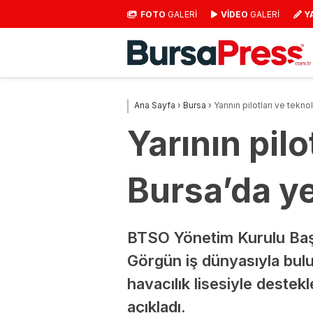
FOTO
GALERİ
VİDEO
GALERİ
Y
Ana Sayfa
›
Bursa
›
Yarının pilotları ve tekno
Yarının pilo
Bursa’da y
BTSO Yönetim Kurulu Başk
Görgün iş dünyasıyla bulu
havacılık lisesiyle destekle
açıkladı.