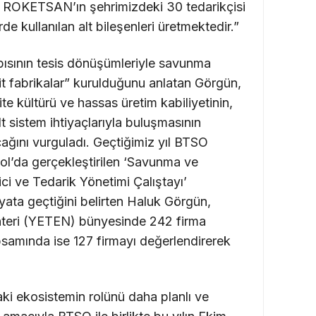
tti. ROKETSAN’ın şehrimizdeki 30 tedarikçisi
rde kullanılan alt bileşenleri üretmektedir.”
ısının tesis dönüşümleriyle savunma
rit fabrikalar” kurulduğunu anlatan Görgün,
te kültürü ve hassas üretim kabiliyetinin,
t sistem ihtiyaçlarıyla buluşmasının
acağını vurguladı. Geçtiğimiz yıl BTSO
ol’da gerçekleştirilen ‘Savunma ve
ci ve Tedarik Yönetimi Çalıştayı’
hayata geçtiğini belirten Haluk Görgün,
teri (YETEN) bünyesinde 242 firma
psamında ise 127 firmayı değerlendirerek
ki ekosistemin rolünü daha planlı ve