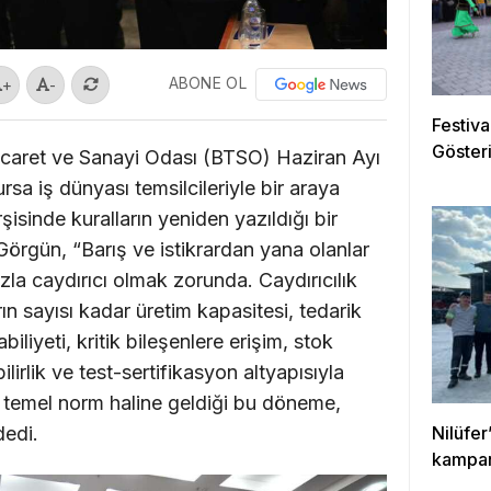
ABONE OL
+
-
Festiva
Gösteri
icaret ve Sanayi Odası (BTSO) Haziran Ayı
rsa iş dünyası temsilcileriyle bir araya
şisinde kuralların yeniden yazıldığı bir
örgün, “Barış ve istikrardan yana olanlar
a caydırıcı olmak zorunda. Caydırıcılık
ın sayısı kadar üretim kapasitesi, tedarik
abiliyeti, kritik bileşenlere erişim, stok
ilirlik ve test-sertifikasyon altyapısıyla
 temel norm haline geldiği bu döneme,
Nilüfer
dedi.
kampan