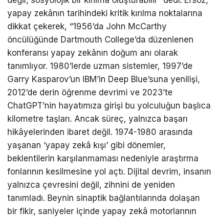
değil; sosyolojik bir kırılma oluşturabilir” dedi. Ersöz,
yapay zekânın tarihindeki kritik kırılma noktalarına
dikkat çekerek, “1956’da John McCarthy
öncülüğünde Dartmouth College’da düzenlenen
konferansı yapay zekânın doğum anı olarak
tanımlıyor. 1980’lerde uzman sistemler, 1997’de
Garry Kasparov’un IBM’in Deep Blue’suna yenilişi,
2012’de derin öğrenme devrimi ve 2023’te
ChatGPT’nin hayatımıza girişi bu yolculuğun başlıca
kilometre taşları. Ancak süreç, yalnızca başarı
hikâyelerinden ibaret değil. 1974-1980 arasında
yaşanan ‘yapay zekâ kışı’ gibi dönemler,
beklentilerin karşılanmaması nedeniyle araştırma
fonlarının kesilmesine yol açtı. Dijital devrim, insanın
yalnızca çevresini değil, zihnini de yeniden
tanımladı. Beynin sinaptik bağlantılarında dolaşan
bir fikir, saniyeler içinde yapay zekâ motorlarının