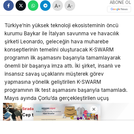
ABONE OL
+
-
Türkiye’nin yüksek teknoloji ekosisteminin öncü
kurumu Baykar ile İtalyan savunma ve havacılık
şirketi Leonardo, geleceğin hava muharebe
konseptlerinin temelini oluşturacak K-SWARM
programın ilk aşamasını başarıyla tamamlayarak
önemli bir başarıya imza attı. İki şirket, insanlı ve
insansız savaş uçaklarını müşterek görev
yapmasına yönelik geliştirilen K-SWARM
programının ilk test aşamasını başarıyla tamamladı.
Mayıs ayında Çorlu’da gerçekleştirilen uçuş
testlerine Leonardo’ya ait M-346 Fighter Attack
Sıradaki Haber
uçağı, İtalyan Hava Kuvvetleri’ne ait T-346A takip
Cep telefonlarında yeni dönem! Değişiklik bugün yürürlüğe girdi
uçağı ve Bayraktar KIZILELMA katıldı. Testlerde
Bayraktar KIZILELMA ile Leonardo’nun M-346