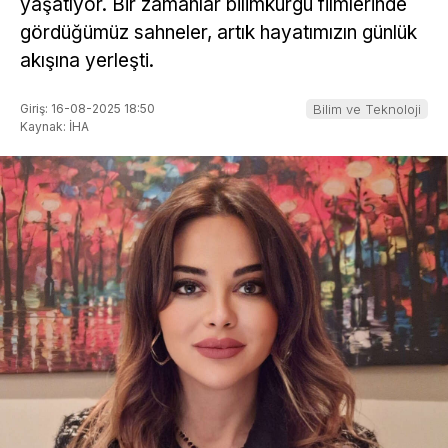
yaşatıyor. Bir zamanlar bilimkurgu filmlerinde
gördüğümüz sahneler, artık hayatımızın günlük
akışına yerleşti.
Giriş: 16-08-2025 18:50
Bilim ve Teknoloji
Kaynak: İHA