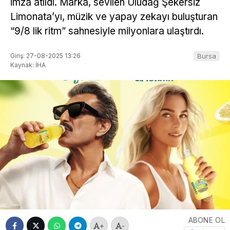
imza atıldı. Marka, sevilen Uludağ Şekersiz
Limonata’yı, müzik ve yapay zekayı buluşturan
“9/8 lik ritm” sahnesiyle milyonlara ulaştırdı.
Giriş: 27-08-2025 13:26
Bursa
Kaynak: İHA
ABONE OL
+
-