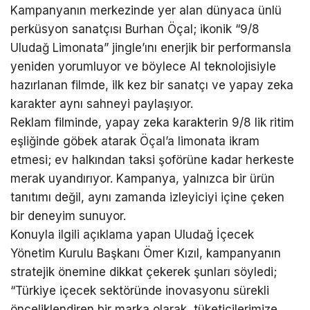
Kampanyanın merkezinde yer alan dünyaca ünlü
perküsyon sanatçısı Burhan Öçal; ikonik “9/8
Uludağ Limonata” jingle’ını enerjik bir performansla
yeniden yorumluyor ve böylece AI teknolojisiyle
hazırlanan filmde, ilk kez bir sanatçı ve yapay zeka
karakter aynı sahneyi paylaşıyor.
Reklam filminde, yapay zeka karakterin 9/8 lik ritim
eşliğinde göbek atarak Öçal’a limonata ikram
etmesi; ev halkından taksi şoförüne kadar herkeste
merak uyandırıyor. Kampanya, yalnızca bir ürün
tanıtımı değil, aynı zamanda izleyiciyi içine çeken
bir deneyim sunuyor.
Konuyla ilgili açıklama yapan Uludağ İçecek
Yönetim Kurulu Başkanı Ömer Kızıl, kampanyanın
stratejik önemine dikkat çekerek şunları söyledi;
“Türkiye içecek sektöründe inovasyonu sürekli
önceliklendiren bir marka olarak, tüketicilerimize